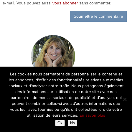
e-mail. Vous pouvez aussi
vous abonner
sans commenter.
Les cookies nous permettent de personnaliser le contenu et
les annonces, d'offrir des fonctionnalités relatives aux médias
sociaux et d'analyser notre trafic. Nous partageons également
Bienvenue sur le blog cuisine de Chantal!
des informations sur l'utilisation de notre site avec nos
Retrouvez ici ma passion pour la cuisine et
partenaires de médias sociaux, de publicité et d'analyse, qui
la gastronomie française: recettes,
peuvent combiner celles-ci avec d'autres informations que
découvertes, balades gourmandes et avis
vous leur avez fournies ou qu'ils ont collectées lors de votre
sur les restaurants
utilisation de leurs services.
En savoir plus
Ok
No