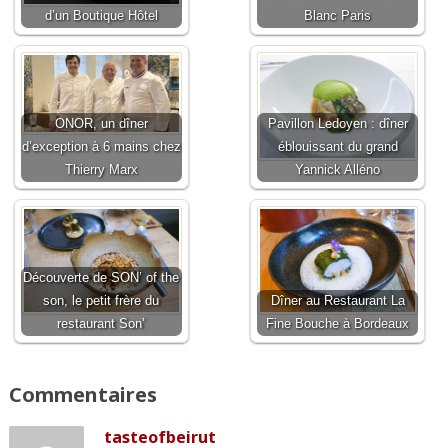
d’un Boutique Hôtel
Blanc Paris
ONOR, un dîner
Pavillon Ledoyen : dîner
d’exception à 6 mains chez
éblouissant du grand
Thierry Marx
Yannick Alléno
Découverte de SON’ of the
son, le petit frère du
Dîner au Restaurant La
restaurant Son’
Fine Bouche à Bordeaux
Commentaires
tasteofbeirut