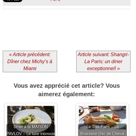
« Article précédent:
Article suivant: Shangri-
Dîner chez Michy’s à
La Paris: un diner
Miami
exceptionnel! »
Vous avez apprécié cet article? Vous
aimerez également:
Dîner à la MAISON
Le Tout-Paris – La
PAVLOV – Le luxe intimiste
Brasserie chic de Cheval