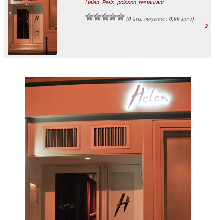
Helen
,
Paris
,
poisson
,
restaurant
0
avis, moyenne :
0,00
sur 5
(
)
2