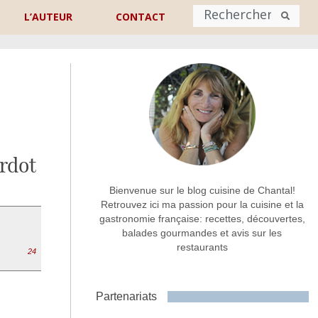
L’AUTEUR
CONTACT
Nom
*
rénom
Nom
rdot
Adresse de contact
*
Bienvenue sur le blog cuisine de Chantal!
Retrouvez ici ma passion pour la cuisine et la
gastronomie française: recettes, découvertes,
Commentaire ou message
*
balades gourmandes et avis sur les
restaurants
24
Partenariats