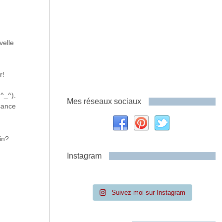
velle
r!
^_^).
Mes réseaux sociaux
sance
in?
Instagram
Suivez-moi sur Instagram