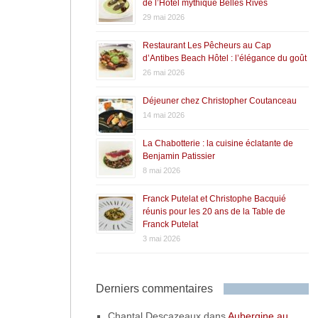
de l’Hôtel mythique Belles Rives
29 mai 2026
Restaurant Les Pêcheurs au Cap
d’Antibes Beach Hôtel : l’élégance du goût
26 mai 2026
Déjeuner chez Christopher Coutanceau
14 mai 2026
La Chabotterie : la cuisine éclatante de
Benjamin Patissier
8 mai 2026
Franck Putelat et Christophe Bacquié
réunis pour les 20 ans de la Table de
Franck Putelat
3 mai 2026
Derniers commentaires
Chantal Descazeaux
dans
Aubergine au