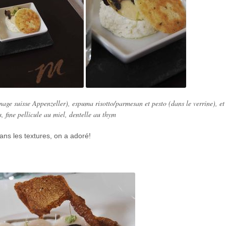
mage suisse Appenzeller), espuma risotto/parmesan et pesto (dans le verrine), et
, fine pellicule au miel, dentelle au thym
ans les textures, on a adoré!