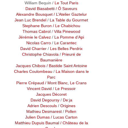
William Bequin /
Le Tout Paris
David Biasabetti
/ Ô Saveurs
Alexandre Bousquet
/ L’Atelier Gaztelur
Jean Luc Brendel
/
La Table du Gourmet
Stephane Buron
/ Le Chabichou
Thomas Cabrol
/
Villa Pinewood
Jérémie le Calvez
/
La Pomme d’Api
Nicolas Carro
/
Le Carantec
David Charrier
/
Les Belles Perdrix
Christophe Chiavola
/
Prieuré de
Baumanière
Jacques Chibois
/ Bastide Saint Antoine
Charles Coulombeau
/
La Maison dans le
Parc
Pierre Crépaud
/ Mont Blanc, Le Crans
Vincent David
/
Le Pressoir
Jacques Décoret
David Degoursy
/
De:ja
Adrien Descouls
/
Origines
Mathieu Desmarest
/
Pollen
Julien Dumas
/ Lucas Carton
Matthieu Dupuis Baumal
/ Château de la