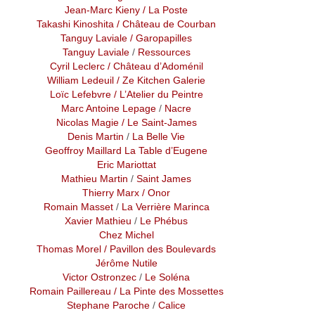
Jean-Marc Kieny
/ La Poste
Takashi Kinoshita
/ Château de Courban
Tanguy Laviale
/ Garopapilles
Tanguy Laviale
/
Ressources
Cyril Leclerc
/ Château d’Adoménil
William Ledeuil
/ Ze Kitchen Galerie
Loïc Lefebvre
/ L’Atelier du Peintre
Marc Antoine Lepage
/
Nacre
Nicolas Magie
/ Le Saint-James
Denis Martin
/
La Belle Vie
Geoffroy Maillard
La Table d’Eugene
Eric Mariottat
Mathieu Martin
/
Saint James
Thierry Marx / Onor
Romain Masset
/
La Verrière Marinca
Xavier Mathieu
/
Le Phébus
Chez Michel
Thomas Morel
/ Pavillon des Boulevards
Jérôme Nutile
Victor Ostronzec
/
Le Soléna
Romain Paillereau
/ La Pinte des Mossettes
Stephane Paroche
/
Calice