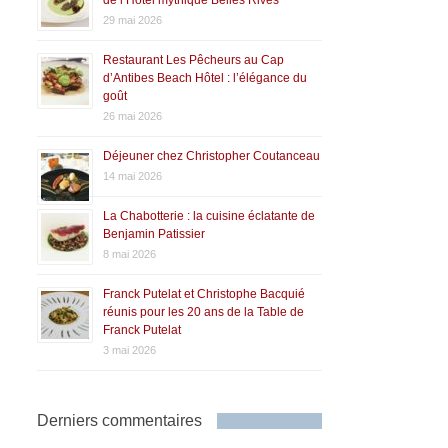
de l’Hôtel mythique Belles Rives
29 mai 2026
Restaurant Les Pêcheurs au Cap
d’Antibes Beach Hôtel : l’élégance du
goût
26 mai 2026
Déjeuner chez Christopher Coutanceau
14 mai 2026
La Chabotterie : la cuisine éclatante de
Benjamin Patissier
8 mai 2026
Franck Putelat et Christophe Bacquié
réunis pour les 20 ans de la Table de
Franck Putelat
3 mai 2026
Derniers commentaires