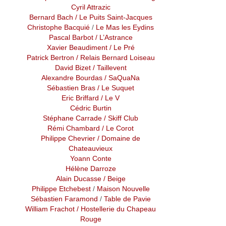
Cyril Attrazic
Bernard Bach
/ Le Puits Saint-Jacques
Christophe Bacquié
/
Le Mas les Eydins
Pascal Barbot
/ L’Astrance
Xavier Beaudiment
/ Le Pré
Patrick Bertron
/ Relais Bernard Loiseau
David Bizet
/ Taillevent
Alexandre Bourdas
/ SaQuaNa
Sébastien Bras
/ Le Suquet
Eric Briffard
/ Le V
Cédric Burtin
Stéphane Carrade
/ Skiff Club
Rémi Chambard
/
Le Corot
Philippe Chevrier
/ Domaine de
Chateauvieux
Yoann Conte
Hélène Darroze
Alain Ducasse
/ Beige
Philippe Etchebest
/
Maison Nouvelle
Sébastien Faramond
/
Table de Pavie
William Frachot
/ Hostellerie du Chapeau
Rouge