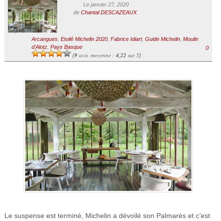
Le janvier 27, 2020
de
Chantal DESCAZEAUX
Arcangues
,
Etoilé Michelin 2020
,
Fabrice Idiart
,
Guide Michelin
,
Moulin
d'Alotz
,
Pays Basque
0
9
avis, moyenne :
4,22
sur 5
(
)
Le suspense est terminé, Michelin a dévoilé son Palmarès et c’est