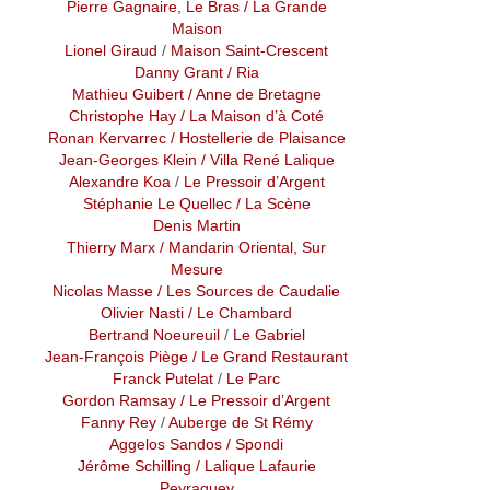
Pierre Gagnaire, Le Bras
/ La Grande
Maison
Lionel Giraud
/
Maison Saint-Crescent
Danny Grant
/ Ria
Mathieu Guibert
/ Anne de Bretagne
Christophe Hay
/ La Maison d’à Coté
Ronan Kervarrec
/ Hostellerie de Plaisance
Jean-Georges Klein
/ Villa René Lalique
Alexandre Koa
/
Le Pressoir d’Argent
Stéphanie Le Quellec
/ La Scène
Denis Martin
Thierry Marx
/ Mandarin Oriental, Sur
Mesure
Nicolas Masse
/ Les Sources de Caudalie
Olivier Nasti
/ Le Chambard
Bertrand Noeureuil
/
Le Gabriel
Jean-François Piège
/ Le Grand Restaurant
Franck Putelat
/
Le Parc
Gordon Ramsay
/ Le Pressoir d’Argent
Fanny Rey
/
Auberge de St Rémy
Aggelos Sandos
/ Spondi
Jérôme Schilling
/ Lalique Lafaurie
Peyraguey