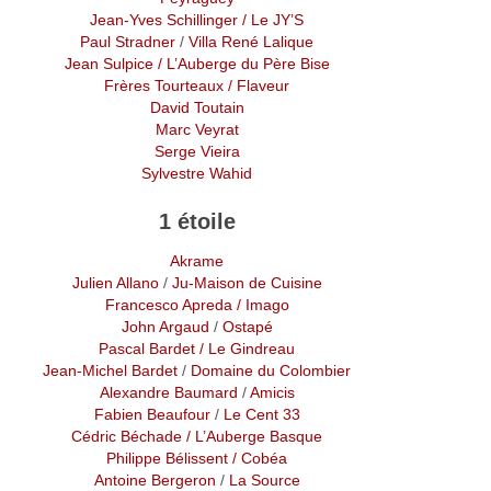
Jean-Yves Schillinger
/ Le JY’S
Paul Stradner
/
Villa René Lalique
Jean Sulpice
/ L’Auberge du Père Bise
Frères Tourteaux
/ Flaveur
David Toutain
Marc Veyrat
Serge Vieira
Sylvestre Wahid
1 étoile
Akrame
Julien Allano
/
Ju-Maison de Cuisine
Francesco Apreda
/ Imago
John Argaud
/
Ostapé
Pascal Bardet
/ Le Gindreau
Jean-Michel Bardet
/
Domaine du Colombier
Alexandre Baumard
/
Amicis
Fabien Beaufour
/
Le Cent 33
Cédric Béchade
/ L’Auberge Basque
Philippe Bélissent
/ Cobéa
Antoine Bergeron
/
La Source