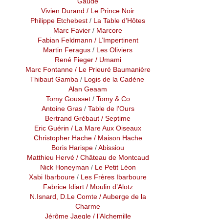
Gaude
Vivien Durand
/ Le Prince Noir
Philippe Etchebest
/
La Table d’Hôtes
Marc Favier
/
Marcore
Fabian Feldmann
/ L’Impertinent
Martin Feragus
/
Les Oliviers
René Fieger
/ Umami
Marc Fontanne
/ Le Prieuré Baumanière
Thibaut Gamba
/
Logis de la Cadène
Alan Geaam
Tomy Gousset
/
Tomy & Co
Antoine Gras
/
Table de l’Ours
Bertrand Grébaut
/ Septime
Eric Guérin
/ La Mare Aux Oiseaux
Christopher Hache
/ Maison Hache
Boris Harispe
/
Abissiou
Matthieu Hervé / Château de Montcaud
Nick Honeyman
/
Le Petit Léon
Xabi Ibarboure
/
Les Frères Ibarboure
Fabrice Idiart
/ Moulin d’Alotz
N.Isnard, D.Le Comte
/ Auberge de la
Charme
Jérôme Jaegle
/ l’Alchemille