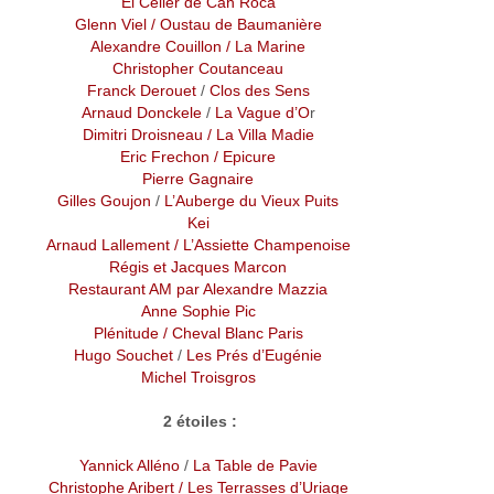
El Celler de Can Roca
Glenn Viel / Oustau de Baumanière
Alexandre Couillon
/ La Marine
Christopher Coutanceau
Franck Derouet
/
Clos des Sens
Arnaud Donckele
/
La Vague d’O
r
Dimitri Droisneau
/
La Villa Madie
Eric Frechon
/ Epicure
Pierre Gagnaire
Gilles Goujon
/
L’Auberge du Vieux Puits
Kei
Arnaud Lallement
/ L’Assiette Champenoise
Régis et Jacques Marcon
Restaurant AM par Alexandre Mazzia
Anne Sophie Pic
Plénitude / Cheval Blanc Paris
Hugo Souchet
/
Les Prés d’Eugénie
Michel Troisgros
2 étoiles :
Yannick Alléno
/
La Table de Pavie
Christophe Aribert
/ Les Terrasses d’Uriage