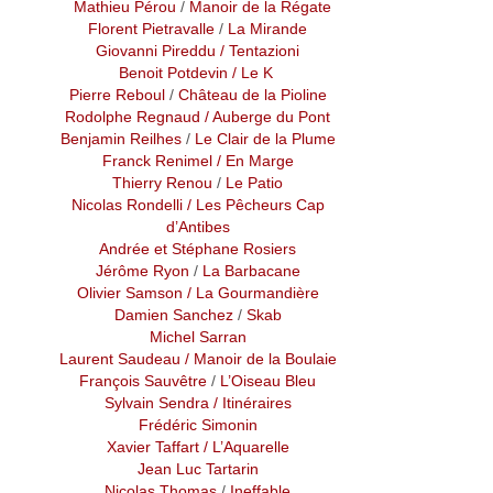
Mathieu Pérou
/
Manoir de la Régate
Florent Pietravalle
/
La Mirande
Giovanni Pireddu
/ Tentazioni
Benoit Potdevin / Le K
Pierre Reboul
/
Château de la Pioline
Rodolphe Regnaud
/ Auberge du Pont
Benjamin Reilhes
/
Le Clair de la Plume
Franck Renimel
/ En Marge
Thierry Renou
/
Le Patio
Nicolas Rondelli
/ Les Pêcheurs Cap
d’Antibes
Andrée et Stéphane Rosiers
Jérôme Ryon
/
La Barbacane
Olivier Samson
/ La Gourmandière
Damien Sanchez
/
Skab
Michel Sarran
Laurent Saudeau
/ Manoir de la Boulaie
François Sauvêtre
/
L’Oiseau Bleu
Sylvain Sendra
/ Itinéraires
Frédéric Simonin
Xavier Taffart
/ L’Aquarelle
Jean Luc Tartarin
Nicolas Thomas
/
Ineffable