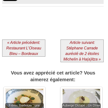
« Article précédent:
Article suivant:
Restaurant L’Oiseau
Stéphane Carrade
Bleu – Bordeaux
auréolé de 2 étoiles
Michelin à Ha(a)ïtza »
Vous avez apprécié cet article? Vous
aimerez également:
Frères Ibarboure : une
Auberge Ostapé : Un Dîner