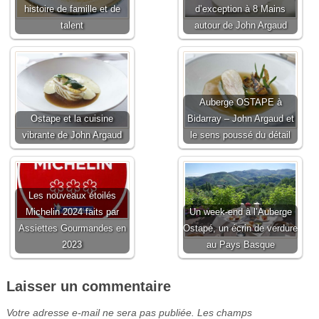
histoire de famille et de
d’exception à 8 Mains
talent
autour de John Argaud
Auberge OSTAPE à
Ostape et la cuisine
Bidarray – John Argaud et
vibrante de John Argaud
le sens poussé du détail
Les nouveaux étoilés
Michelin 2024 faits par
Un week-end à l’Auberge
Assiettes Gourmandes en
Ostapé, un écrin de verdure
2023
au Pays Basque
Laisser un commentaire
Votre adresse e-mail ne sera pas publiée.
Les champs