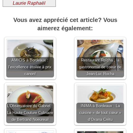
Laurie Raphaël
Vous avez apprécié cet article? Vous
aimerez également:
AMICIS à Bordeaux :
Restaurant Ro’cha , la
l’excellence étoilée à prix
gastronomie de coeur de
canon!
Jean-Luc Rocha
L’Observatoire du Gabriel :
INIMA à Bordeaux : La
La Haute Couture Culinaire
cuisine « de tout cœur »
de Bertrand Noeureuil
d’Oxana Crétu