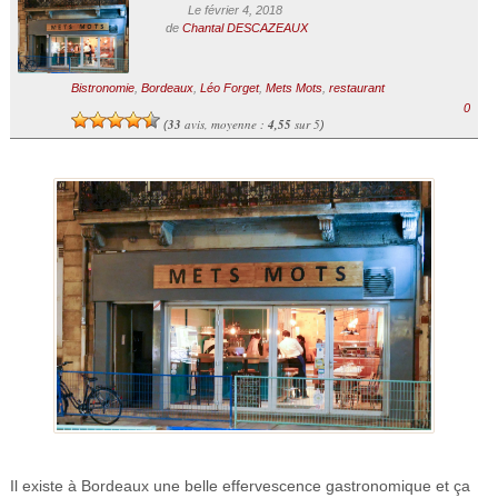
Le février 4, 2018
de
Chantal DESCAZEAUX
Bistronomie
,
Bordeaux
,
Léo Forget
,
Mets Mots
,
restaurant
0
33
avis, moyenne :
4,55
sur 5
(
)
Il existe à Bordeaux une belle effervescence gastronomique et ça