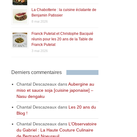
La Chabotterie : la cuisine éclatante de
Benjamin Patissier
8 mai 2026
Franck Putelat et Christophe Bacquié
réunis pour les 20 ans de la Table de
Franck Putelat
3 mai 2026
Derniers commentaires
Chantal Descazeaux
dans
Aubergine au
miso et sauce soja [cuisine japonaise] –
Nasu dengaku
Chantal Descazeaux
dans
Les 20 ans du
Blog !
Chantal Descazeaux
dans
L’Observatoire
du Gabriel : La Haute Couture Culinaire
de Bertrand Noeureuil