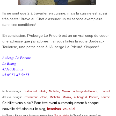
Ils ne sont que 2 à travailler en cuisine, mais la cuisine est aussi
très petite! Bravo au Chef d’assurer un tel service exemplaire
dans ces conditions!
En conclusion: l’Auberge Le Prieuré est un un vrai coup de coeur,
une adresse que j’ai adorée… si vous faites la route Bordeaux
Toulouse, une petite halte à l’Auberge Le Prieuré s’impose!
Auberge Le Prieuré
Le Bourg
47310 Moirax
tél 05 53 47 59 55
technorati tags:
restaurant,
étoilé,
Michelin,
Moirax,
auberge du Prieuré,
Tourcel
del.icio.us tags:
restaurant,
étoilé,
Michelin,
Moirax,
auberge du Prieuré,
Tourcel
Ce billet vous a plu? Pour être averti automatiquement à chaque
nouvelle diffusion sur le blog,
inscrivez vous ici !
Les Textes et Photos sur « Assiettes gourmandes le
blog de cuisine
de Chantal », sont protégés par