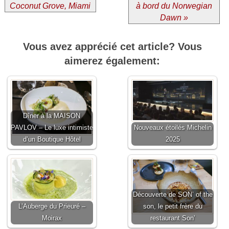
Coconut Grove, Miami
à bord du Norwegian
Dawn »
Vous avez apprécié cet article? Vous
aimerez également:
Dîner à la MAISON
PAVLOV – Le luxe intimiste
Nouveaux étoilés Michelin
d’un Boutique Hôtel
2025
Découverte de SON’ of the
L’Auberge du Prieuré –
son, le petit frère du
Moirax
restaurant Son’