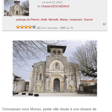
Le avril 10, 2010
de
Chantal DESCAZEAUX
auberge du Prieuré
,
étoile
,
Michelin
,
Moirax
,
restaurant
,
Tourcel
12
21
avis, moyenne :
4,05
sur 5
(
)
Connaissez vous Moirax, petite ville située à une dizaine de