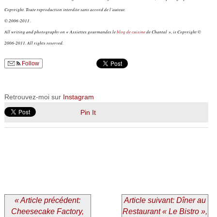
Copyright. Toute reproduction interdite sans accord de l’auteur.
© 2006-2011 .
All writing and photography on « Assiettes gourmandes le
blog de cuisine
de Chantal », is Copyright ©
2006-2011. All rights reserved.
Follow
Retrouvez-moi sur
Instagram
Pin It
« Article précédent:
Article suivant: Dîner au
Cheesecake Factory,
Restaurant « Le Bistro »,