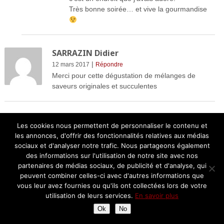
Très bonne soirée… et vive la gourmandise
SARRAZIN Didier
|
12 mars 2017
Répondre
Merci pour cette dégustation de mélanges de
saveurs originales et succulentes
Les cookies nous permettent de personnaliser le contenu et
les annonces, d'offrir des fonctionnalités relatives aux médias
Laisser un commentaire
sociaux et d'analyser notre trafic. Nous partageons également
des informations sur l'utilisation de notre site avec nos
Votre adresse e-mail ne sera pas publiée.
Les champs
partenaires de médias sociaux, de publicité et d'analyse, qui
obligatoires sont indiqués avec
*
peuvent combiner celles-ci avec d'autres informations que
vous leur avez fournies ou qu'ils ont collectées lors de votre
utilisation de leurs services.
En savoir plus
Ok
No