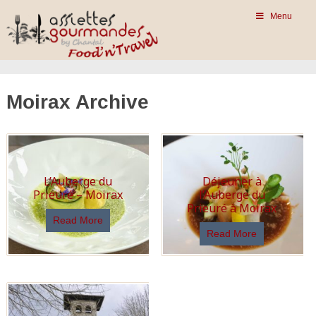
Menu
Moirax Archive
L’Auberge du
Déjeuner à
Prieuré – Moirax
l’Auberge du
Prieuré à Moirax
Read More
Read More