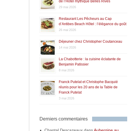
de l’Hôtel mythique Belles Rives
29 mai 2026
Restaurant Les Pêcheurs au Cap
d’Antibes Beach Hôtel : l’élégance du goût
26 mai 2026
Déjeuner chez Christopher Coutanceau
14 mai 2026
La Chabotterie : la cuisine éclatante de
Benjamin Patissier
8 mai 2026
Franck Putelat et Christophe Bacquié
réunis pour les 20 ans de la Table de
Franck Putelat
3 mai 2026
Derniers commentaires
Chantal Descazeaux
dans
Aubergine au