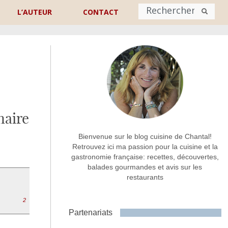
L’AUTEUR
CONTACT
Nom
*
rénom
Nom
naire
Adresse de contact
*
Bienvenue sur le blog cuisine de Chantal!
Retrouvez ici ma passion pour la cuisine et la
gastronomie française: recettes, découvertes,
Commentaire ou message
*
balades gourmandes et avis sur les
restaurants
2
Partenariats