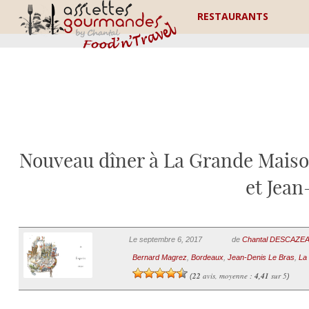
RESTAURANTS
Nouveau dîner à La Grande Maiso
et Jean
Le septembre 6, 2017
de
Chantal DESCAZE
Bernard Magrez
,
Bordeaux
,
Jean-Denis Le Bras
,
La
22
avis, moyenne :
4,41
sur 5
(
)