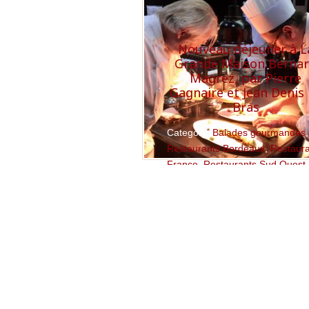
Nouveau déjeuner à L
Grande Maison Berna
Magrez, par Pierre
Gagnaire et Jean Denis
Bras
Category:
Balades gourmandes
,
Restaurants Bordeaux
,
Restaur
France
,
Restaurants Sud Ouest
Read More