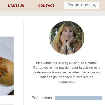
L’AUTEUR
CONTACT
Nom
*
rénom
Nom
Adresse de contact
*
z
s
Bienvenue sur le blog cuisine de Chantal!
Retrouvez ici ma passion pour la cuisine et la
gastronomie française: recettes, découvertes,
Commentaire ou message
*
s
balades gourmandes et avis sur les
restaurants
Partenariats