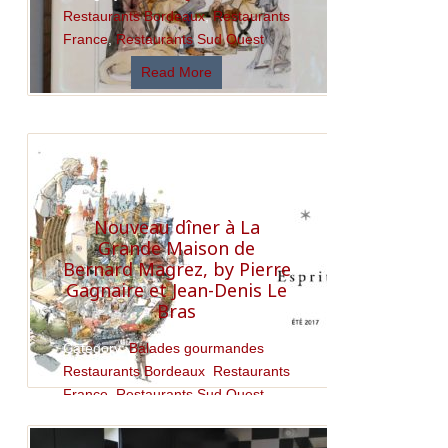
Restaurants Bordeaux
,
Restaurants
France
,
Restaurants Sud Ouest
Read More
Nouveau dîner à La
Grande Maison de
Bernard Magrez, by Pierre
Gagnaire et Jean-Denis Le
Bras
Category:
Balades gourmandes
,
Restaurants Bordeaux
,
Restaurants
France
,
Restaurants Sud Ouest
Read More