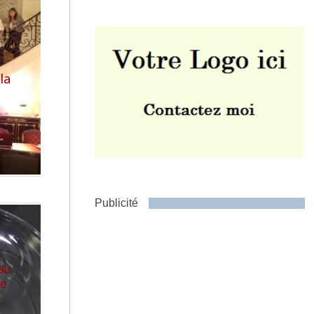
la
Envoyer
ers
Publicité
au
re