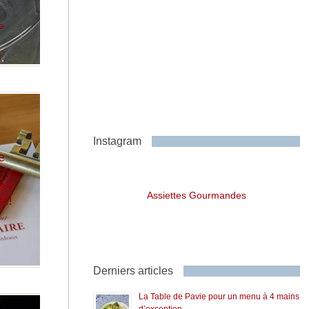
e
t
,
Instagram
e
e
Assiettes Gourmandes
c!
Derniers articles
La Table de Pavie pour un menu à 4 mains
d’exception