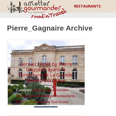
RESTAURANTS
Pierre_Gagnaire Archive
Dernier repas by Pierre
Gagnaire avant la
fermeture de La Grande
Maison Bordeaux
Category:
Balades gourmandes
,
Restaurants Bordeaux
,
Restaurants
France
,
Restaurants Sud Ouest
Read More