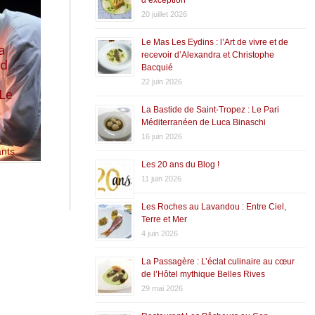
20 juillet 2026
Le Mas Les Eydins : l’Art de vivre et de
a
recevoir d’Alexandra et Christophe
rd
Bacquié
22 juin 2026
 Le
La Bastide de Saint-Tropez : Le Pari
Méditerranéen de Luca Binaschi
16 juin 2026
ants
Les 20 ans du Blog !
11 juin 2026
Les Roches au Lavandou : Entre Ciel,
Terre et Mer
4 juin 2026
La Passagère : L’éclat culinaire au cœur
de l’Hôtel mythique Belles Rives
29 mai 2026