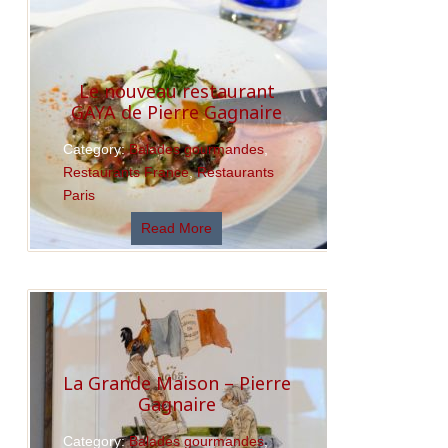
Le nouveau restaurant
GAYA de Pierre Gagnaire
Category:
Balades gourmandes
,
Restaurants France
,
Restaurants
Paris
Read More
La Grande Maison – Pierre
Gagnaire
Category:
Balades gourmandes
,