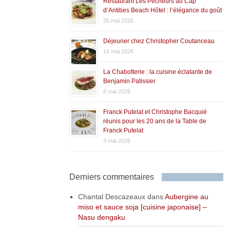
Restaurant Les Pêcheurs au Cap
d’Antibes Beach Hôtel : l’élégance du goût
26 mai 2026
Déjeuner chez Christopher Coutanceau
14 mai 2026
La Chabotterie : la cuisine éclatante de
Benjamin Patissier
8 mai 2026
Franck Putelat et Christophe Bacquié
réunis pour les 20 ans de la Table de
Franck Putelat
3 mai 2026
Derniers commentaires
Chantal Descazeaux
dans
Aubergine au
miso et sauce soja [cuisine japonaise] –
Nasu dengaku