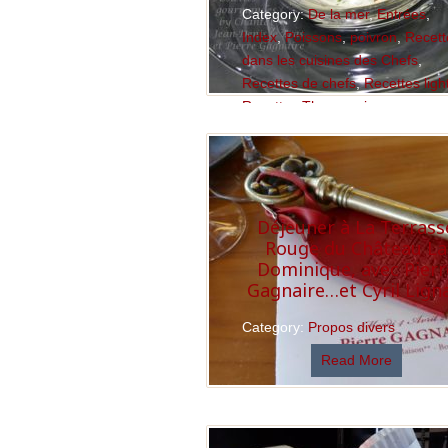
Category:
De la mer
,
Entrées
,
Index
,
Poissons
,
poivron
,
Recett
dans les cuisines des Chefs
,
Recettes de chefs
,
Recettes ligh
Recettes Thermomix
Read More
Déjeuner à La Terrass
Rouge du Château La
Dominique, avec Pierr
Gagnaire…et Cyril Ligna
Category:
Propos divers
Read More