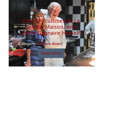
Dans les cuisines de La
Grande Maison, avec
Pierre Gagnaire himself!
Category:
Propos divers
Read More