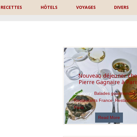
RECETTES
HÔTELS
VOYAGES
DIVERS
P
Nouveau déjeuner che
Pierre Gagnaire à Pari
Category:
Balades gourmandes
,
Restaurants France
,
Restaurant
Paris
Read More