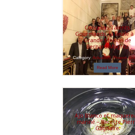
Concours Talents
Gourmands, la finale à 
Grande Maison de
Bernard Magrez
Category:
Actualités
,
Propos div
Read More
Ajo Blanco et maquere
mariné – Recette Pier
Gagnaire