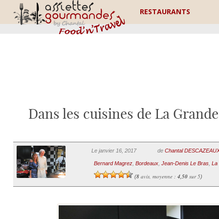
RESTAURANTS
Dans les cuisines de La Grande
Le janvier 16, 2017
de
Chantal DESCAZEAU
Bernard Magrez
,
Bordeaux
,
Jean-Denis Le Bras
,
La
8
avis, moyenne :
4,50
sur 5
(
)