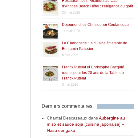
Restaurant Les Pêcheurs au Cap
d’Antibes Beach Hôtel : l’élégance du goût
26 mai 2026
Déjeuner chez Christopher Coutanceau
14 mai 2026
La Chabotterie : la cuisine éclatante de
Benjamin Patissier
8 mai 2026
Franck Putelat et Christophe Bacquié
réunis pour les 20 ans de la Table de
Franck Putelat
3 mai 2026
Derniers commentaires
Chantal Descazeaux
dans
Aubergine au
miso et sauce soja [cuisine japonaise] –
Nasu dengaku