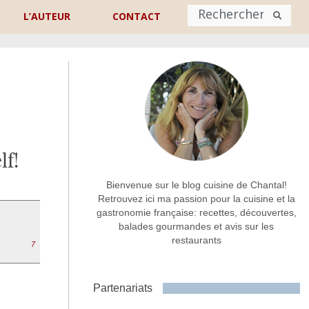
L’AUTEUR
CONTACT
Nom
*
rénom
Nom
lf!
Adresse de contact
*
Bienvenue sur le blog cuisine de Chantal!
Retrouvez ici ma passion pour la cuisine et la
gastronomie française: recettes, découvertes,
Commentaire ou message
*
balades gourmandes et avis sur les
restaurants
7
Partenariats