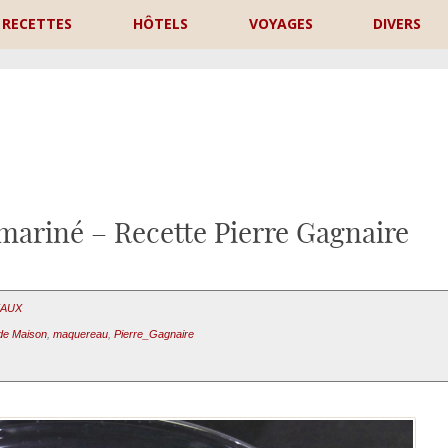
RECETTES
HÔTELS
VOYAGES
DIVERS
P
mariné – Recette Pierre Gagnaire
EAUX
de Maison
,
maquereau
,
Pierre_Gagnaire