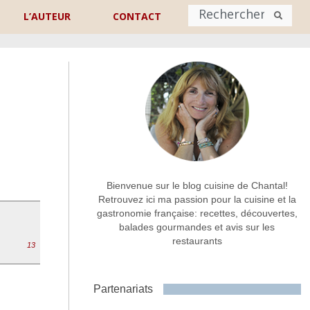
L’AUTEUR
CONTACT
Nom
*
rénom
Nom
Adresse de contact
*
Bienvenue sur le blog cuisine de Chantal!
Retrouvez ici ma passion pour la cuisine et la
gastronomie française: recettes, découvertes,
Commentaire ou message
*
balades gourmandes et avis sur les
restaurants
13
Partenariats