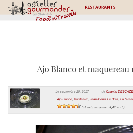
RESTAURANTS
Ajo Blanco et maquereau 
Le septembre 29, 2017
de
Chantal DESCAZ
Ajo Blanco
,
Bordeaux
,
Jean-Denis Le Bras
,
La Gran
36
avis, moyenne :
4,47
sur 5
(
)