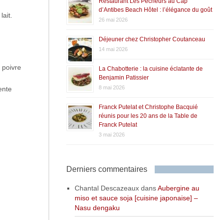
Restaurant Les Pêcheurs au Cap
d’Antibes Beach Hôtel : l’élégance du goût
ait.
26 mai 2026
Déjeuner chez Christopher Coutanceau
14 mai 2026
 poivre
La Chabotterie : la cuisine éclatante de
Benjamin Patissier
8 mai 2026
ente
Franck Putelat et Christophe Bacquié
réunis pour les 20 ans de la Table de
Franck Putelat
3 mai 2026
Derniers commentaires
Chantal Descazeaux
dans
Aubergine au
miso et sauce soja [cuisine japonaise] –
Nasu dengaku