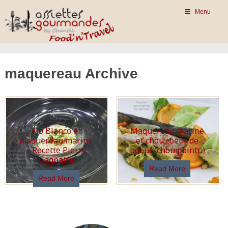
Menu
maquereau Archive
Ajo Blanco et
Maquereau mariné
maquereau mariné
et chou coeur de
– Recette Pierre
boeuf (chou pointu)
Gagnaire
Read More
Read More