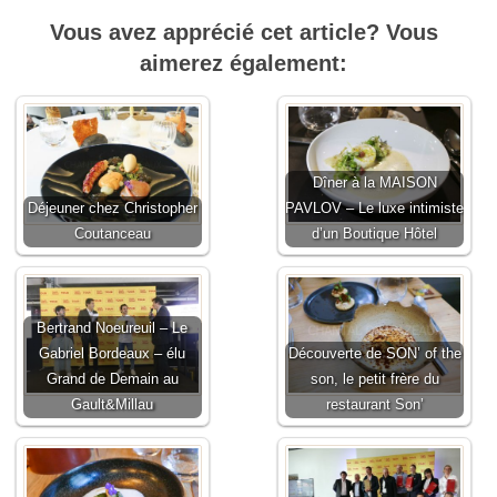
Vous avez apprécié cet article? Vous
aimerez également:
Dîner à la MAISON
Déjeuner chez Christopher
PAVLOV – Le luxe intimiste
Coutanceau
d’un Boutique Hôtel
Bertrand Noeureuil – Le
Gabriel Bordeaux – élu
Découverte de SON’ of the
Grand de Demain au
son, le petit frère du
Gault&Millau
restaurant Son’