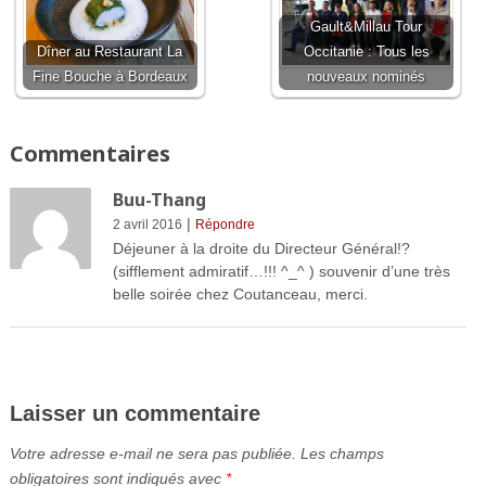
Gault&Millau Tour
Dîner au Restaurant La
Occitanie : Tous les
Fine Bouche à Bordeaux
nouveaux nominés
Commentaires
Buu-Thang
|
2 avril 2016
Répondre
Déjeuner à la droite du Directeur Général!?
(sifflement admiratif…!!! ^_^ ) souvenir d’une très
belle soirée chez Coutanceau, merci.
Laisser un commentaire
Votre adresse e-mail ne sera pas publiée.
Les champs
obligatoires sont indiqués avec
*