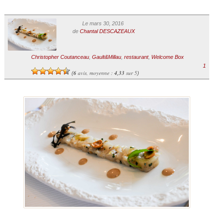
Le mars 30, 2016
de
Chantal DESCAZEAUX
Christopher Coutanceau
,
Gault&Millau
,
restaurant
,
Welcome Box
1
6
avis, moyenne :
4,33
sur 5
(
)