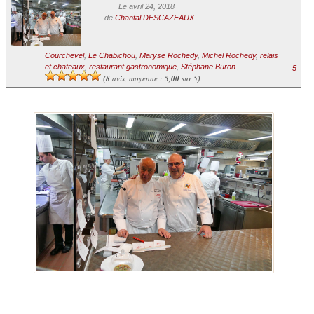
Le avril 24, 2018
de
Chantal DESCAZEAUX
Courchevel
,
Le Chabichou
,
Maryse Rochedy
,
Michel Rochedy
,
relais
et chateaux
,
restaurant gastronomique
,
Stéphane Buron
5
8
avis, moyenne :
5,00
sur 5
(
)