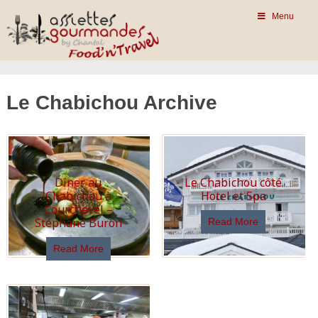
Menu
Le Chabichou Archive
Dîner au
Le Chabichou côté
Chabichou à
Hotel et Spa
Courchevel –
Stéphane Buron
Read More
Read More