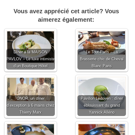
Vous avez apprécié cet article? Vous
aimerez également:
Dîner à la MAISON
Le Tout-Paris – La
PAVLOV – Le luxe intimiste
Brasserie chic de Cheval
d’un Boutique Hôtel
Blanc Paris
ONOR, un dîner
Pavillon Ledoyen : dîner
d’exception à 6 mains chez
éblouissant du grand
Thierry Marx
Yannick Alléno