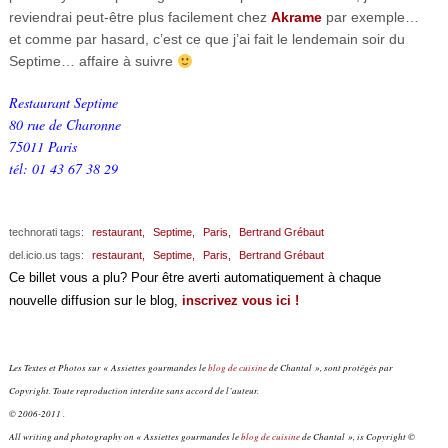
reviendrai peut-être plus facilement chez
Akrame
par exemple…
et comme par hasard, c’est ce que j’ai fait le lendemain soir du
Septime… affaire à suivre
Restaurant Septime
80 rue de Charonne
75011 Paris
tél: 01 43 67 38 29
technorati tags:
restaurant,
Septime,
Paris,
Bertrand Grébaut
del.icio.us tags:
restaurant,
Septime,
Paris,
Bertrand Grébaut
Ce billet vous a plu? Pour être averti automatiquement à chaque
nouvelle diffusion sur le blog,
inscrivez vous ici !
Les Textes et Photos sur « Assiettes gourmandes le
blog de cuisine
de Chantal », sont protégés par
Copyright. Toute reproduction interdite sans accord de l’auteur.
© 2006-2011 .
All writing and photography on « Assiettes gourmandes le
blog de cuisine
de Chantal », is Copyright ©