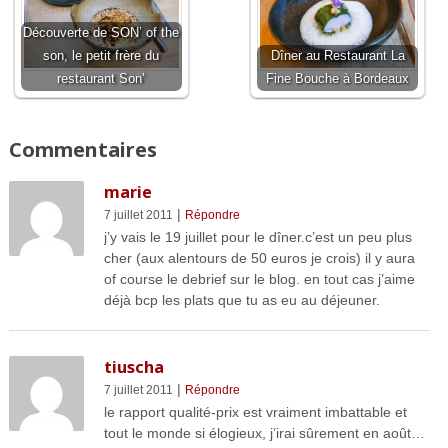
Découverte de SON’ of the
son, le petit frère du
Dîner au Restaurant La
restaurant Son’
Fine Bouche à Bordeaux
Commentaires
marie
|
7 juillet 2011
Répondre
j’y vais le 19 juillet pour le dîner.c’est un peu plus
cher (aux alentours de 50 euros je crois) il y aura
of course le debrief sur le blog. en tout cas j’aime
déjà bcp les plats que tu as eu au déjeuner.
tiuscha
|
7 juillet 2011
Répondre
le rapport qualité-prix est vraiment imbattable et
tout le monde si élogieux, j’irai sûrement en août…