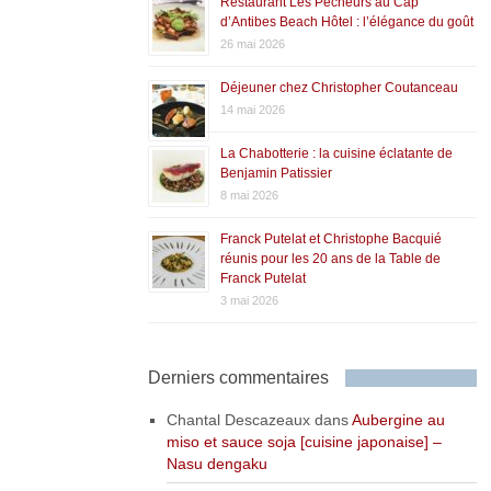
Restaurant Les Pêcheurs au Cap
d’Antibes Beach Hôtel : l’élégance du goût
26 mai 2026
Déjeuner chez Christopher Coutanceau
14 mai 2026
La Chabotterie : la cuisine éclatante de
Benjamin Patissier
8 mai 2026
Franck Putelat et Christophe Bacquié
réunis pour les 20 ans de la Table de
Franck Putelat
3 mai 2026
Derniers commentaires
Chantal Descazeaux
dans
Aubergine au
miso et sauce soja [cuisine japonaise] –
Nasu dengaku