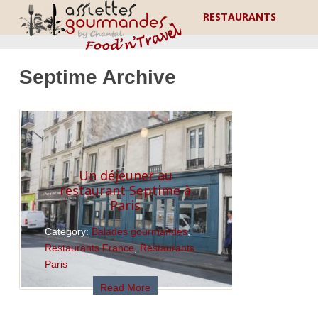
RESTAURANTS
Septime Archive
Un déjeuner au
restaurant Septime à
Paris
Category:
Balades gourmandes
,
Restaurants France
,
Restaurants
Paris
Read More