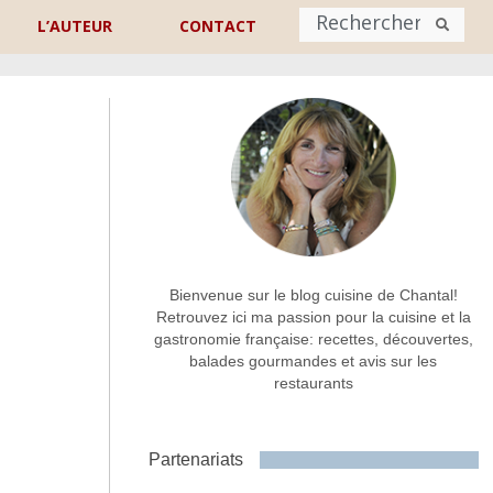
L’AUTEUR
CONTACT
Nom
*
rénom
Nom
Adresse de contact
*
Bienvenue sur le blog cuisine de Chantal!
Retrouvez ici ma passion pour la cuisine et la
gastronomie française: recettes, découvertes,
Commentaire ou message
*
balades gourmandes et avis sur les
restaurants
Partenariats