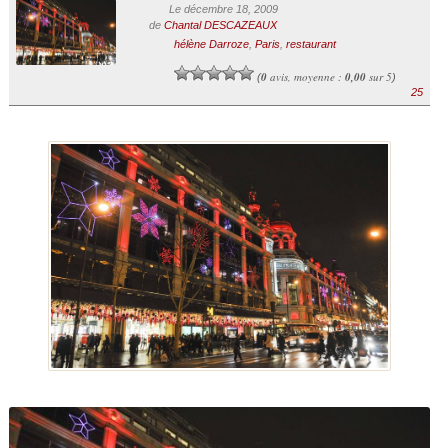
Le décembre 18, 2009
de
Chantal DESCAZEAUX
hélène Darroze
,
Paris
,
restaurant
0
avis, moyenne :
0,00
sur 5
(
)
25