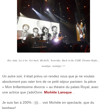
Hey Jude, Let it be, Get back, Michelle, Yesterday, Back in the USSR, Eleanor Rigby…
nostalgie, nostalgie !!!
Un autre soir, il était prévu un rendez vous que je ne voulais
absolument pas rater lors de ce petit séjour parisien: la pièce
« Mon brillantissime divorce » au théatre du palais Royal, avec
une actrice que j’adoOore:
Michèle Laroque
…
Je suis fan à 200% :-)))… voir Michèle en spectacle, que du
bonheur!