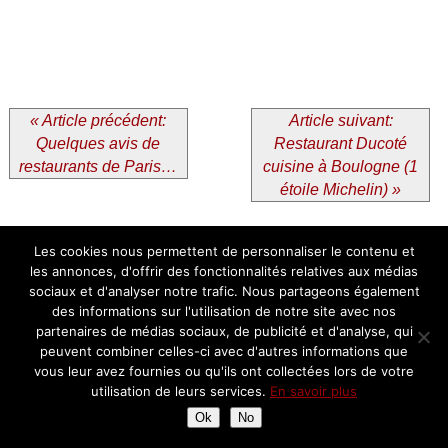
« Article précédent:
Article suivant:
Quelques avis de
Restaurant Ducoté
restaurants de Paris…
cuisine à Boulogne (1
étoile Michelin) »
Vous avez apprécié cet article? Vous
Les cookies nous permettent de personnaliser le contenu et
aimerez également:
les annonces, d'offrir des fonctionnalités relatives aux médias
sociaux et d'analyser notre trafic. Nous partageons également
des informations sur l'utilisation de notre site avec nos
partenaires de médias sociaux, de publicité et d'analyse, qui
peuvent combiner celles-ci avec d'autres informations que
vous leur avez fournies ou qu'ils ont collectées lors de votre
Dîner à la MAISON
Le Tout-Paris – La
utilisation de leurs services.
En savoir plus
PAVLOV – Le luxe intimiste
Brasserie chic de Cheval
Ok
No
d’un Boutique Hôtel
Blanc Paris