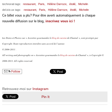
technorati tags:
restaurant,
Paris,
Hélène Darroze,
étoilé,
Michelin
del.icio.us tags:
restaurant,
Paris,
Hélène Darroze,
étoilé,
Michelin
Ce billet vous a plu? Pour être averti automatiquement à chaque
nouvelle diffusion sur le blog,
inscrivez vous ici !
Les Textes et Photos sur « Assiettes gourmandes le
blog de cuisine
de Chantal », sont protégés par
Copyright. Toute reproduction interdite sans accord de l’auteur.
© 2006-2011 .
All writing and photography on « Assiettes gourmandes le
blog de cuisine
de Chantal », is Copyright ©
2006-2011. All rights reserved.
Follow
Retrouvez-moi sur
Instagram
Pin It