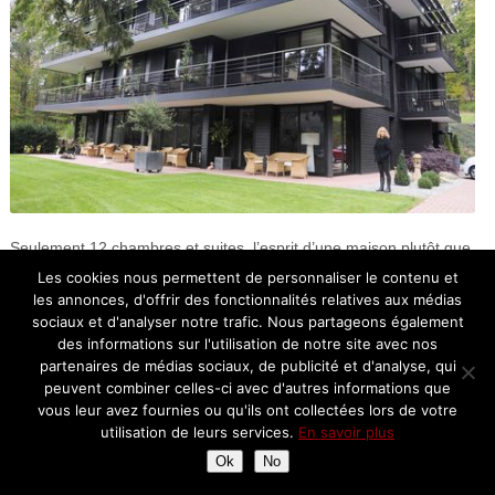
Seulement 12 chambres et suites, l’esprit d’une maison plutôt que
celle d’un hôtel, le sentiment d’être chez soi, maison écologique
Les cookies nous permettent de personnaliser le contenu et
en plein coeur de la nature.
les annonces, d'offrir des fonctionnalités relatives aux médias
sociaux et d'analyser notre trafic. Nous partageons également
des informations sur l'utilisation de notre site avec nos
partenaires de médias sociaux, de publicité et d'analyse, qui
peuvent combiner celles-ci avec d'autres informations que
vous leur avez fournies ou qu'ils ont collectées lors de votre
utilisation de leurs services.
En savoir plus
Ok
No