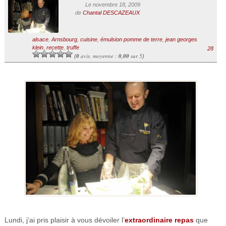
Le novembre 18, 2009
de
Chantal DESCAZEAUX
alsace
,
Arnsbourg
,
cuisine
,
émulsion pomme de terre
,
jean georges
klein
,
recette
,
truffe
28
0
avis, moyenne :
0,00
sur 5
(
)
Lundi, j’ai pris plaisir à vous dévoiler l’
extraordinaire repas
que