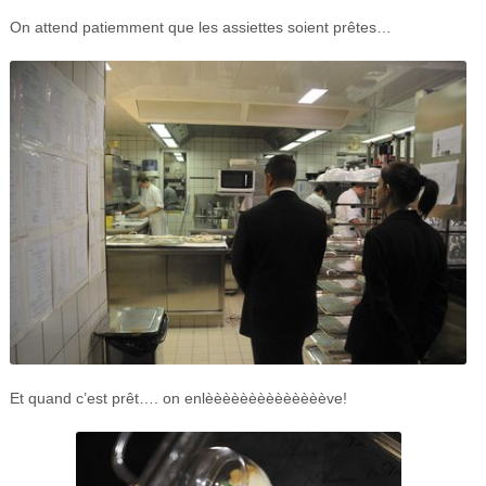
On attend patiemment que les assiettes soient prêtes…
Et quand c’est prêt…. on enlèèèèèèèèèèèèèève!