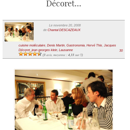
Décoret…
Le novembre 20, 2008
de
Chantal DESCAZEAUX
cuisine moléculaire
,
Denis Martin
,
Gastronomia
,
Hervé This
,
Jacques
Décoret
,
jean georges klein
,
Lausanne
30
3
avis, moyenne :
4,33
sur 5
(
)