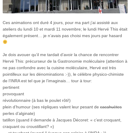
Ces animations ont duré 4 jours, pour ma part j’ai assisté aux
ateliers du lundi 10 et mardi 11 novembre; le lundi Hervé This était
également présent… je n’avais pas choisi mes jours par hasard
Je dois avouer qu’il me tardait d’avoir la chance de rencontrer
Hervé This: précurseur de la Gastronomie moléculaire (attention à
ne pas confondre avec la cuisine moléculaire, Hervé est très
pointilleux sur les dénominations :-)), le célèbre physico-chimiste
de l’INRA est tel que je l’imaginais… tour à tour:
pertinent
provoquant
révolutionnaire (à bas le poulet rôti!)
plein d’humour (ses répliques valent leur pesant de
cacahuètes
perles d’alginate)
tatillon (quand il demande à Jacques Décoret: « c’est croquant,
craquant ou croustillant? »)
… et touchant (quand il évoque son salaire à l’INRA :-))