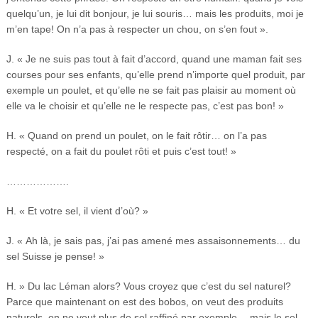
quelqu’un, je lui dit bonjour, je lui souris… mais les produits, moi je
m’en tape! On n’a pas à respecter un chou, on s’en fout ».
J. « Je ne suis pas tout à fait d’accord, quand une maman fait ses
courses pour ses enfants, qu’elle prend n’importe quel produit, par
exemple un poulet, et qu’elle ne se fait pas plaisir au moment où
elle va le choisir et qu’elle ne le respecte pas, c’est pas bon! »
H. « Quand on prend un poulet, on le fait rôtir… on l’a pas
respecté, on a fait du poulet rôti et puis c’est tout! »
……………….
H. « Et votre sel, il vient d’où? »
J. « Ah là, je sais pas, j’ai pas amené mes assaisonnements… du
sel Suisse je pense! »
H. » Du lac Léman alors? Vous croyez que c’est du sel naturel?
Parce que maintenant on est des bobos, on veut des produits
naturels, on ne veut plus de sel raffiné par exemple… mais le sel