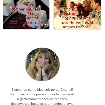
Une entrée à
Cuisine
tomber pour les
moléculaire à
fêtes ? Le
Gastronomia… le
Cappuccino de
jour où j’ai diné
pommes de terre et
avec Hervé This et
truffes de JG Klein
Jacques Décoret…
Read More
Read More
Bienvenue sur le blog cuisine de Chantal!
Retrouvez ici ma passion pour la cuisine et
la gastronomie française: recettes,
découvertes, balades gourmandes et avis