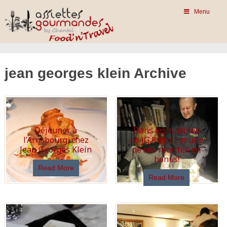
Menu
jean georges klein Archive
Déjeuner à
Dans les cuisines
l’Arnsbourg, chez
de JG Klein… et une
Jean Georges Klein
de ses recettes en
bonus!
Read More
Read More