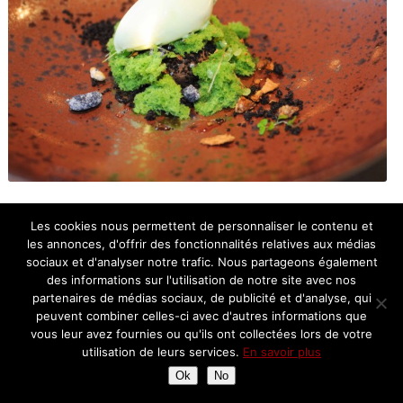
Les cookies nous permettent de personnaliser le contenu et
Balade en forêt: chocolat et pin maritime
les annonces, d'offrir des fonctionnalités relatives aux médias
sociaux et d'analyser notre trafic. Nous partageons également
Un dessert coup de coeur qui joue à fond sur les différentes
des informations sur l'utilisation de notre site avec nos
textures: biscuit éponge au thé vert, crème glacée à la sève des
partenaires de médias sociaux, de publicité et d'analyse, qui
pins, crème au chocolat et sablé chocolat noir. Croustillant,
peuvent combiner celles-ci avec d'autres informations que
fondant, glacé… tout est là, jusqu’à la couleur verte du biscuit
vous leur avez fournies ou qu'ils ont collectées lors de votre
pour rappeler la mousse des bois.
utilisation de leurs services.
En savoir plus
Ok
No
Deuxième dessert: