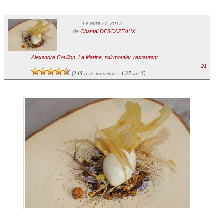
Le avril 27, 2013
de
Chantal DESCAZEAUX
Alexandre Couillon
,
La Marine
,
noirmoutier
,
restaurant
21
145
avis, moyenne :
4,35
sur 5
(
)