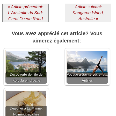
« Article précédent:
Article suivant:
L’Australie du Sud:
Kangaroo Island,
Great Ocean Road
Australie »
Vous avez apprécié cet article? Vous
aimerez également:
Découverte de l’île de
Voyage à Sainte-Lucie, aux
Korcula en Croatie
Antilles
Déjeuner à La Marine,
Noirmoutier, chez