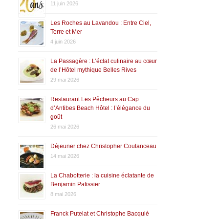
11 juin 2026
Les Roches au Lavandou : Entre Ciel,
Terre et Mer
4 juin 2026
La Passagère : L’éclat culinaire au cœur
de l’Hôtel mythique Belles Rives
29 mai 2026
Restaurant Les Pêcheurs au Cap
d’Antibes Beach Hôtel : l’élégance du
goût
26 mai 2026
Déjeuner chez Christopher Coutanceau
14 mai 2026
La Chabotterie : la cuisine éclatante de
Benjamin Patissier
8 mai 2026
Franck Putelat et Christophe Bacquié