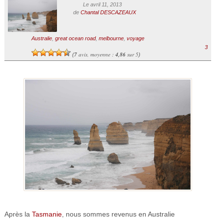
Le avril 11, 2013
de
Chantal DESCAZEAUX
Australie
,
great ocean road
,
melbourne
,
voyage
3
7
avis, moyenne :
4,86
sur 5
(
)
Après la
Tasmanie
, nous sommes revenus en Australie