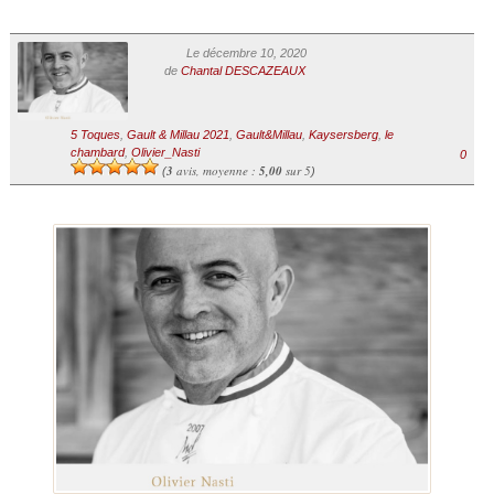
Le décembre 10, 2020
de
Chantal DESCAZEAUX
5 Toques
,
Gault & Millau 2021
,
Gault&Millau
,
Kaysersberg
,
le
chambard
,
Olivier_Nasti
0
3
avis, moyenne :
5,00
sur 5
(
)