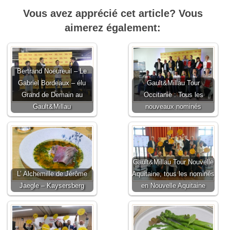
Vous avez apprécié cet article? Vous
aimerez également:
Bertrand Noeureuil – Le
Gabriel Bordeaux – élu
Gault&Millau Tour
Grand de Demain au
Occitanie : Tous les
Gault&Millau
nouveaux nominés
Gault&Millau Tour Nouvelle
L’ Alchemille de Jérôme
Aquitaine, tous les nominés
Jaegle – Kaysersberg
en Nouvelle Aquitaine