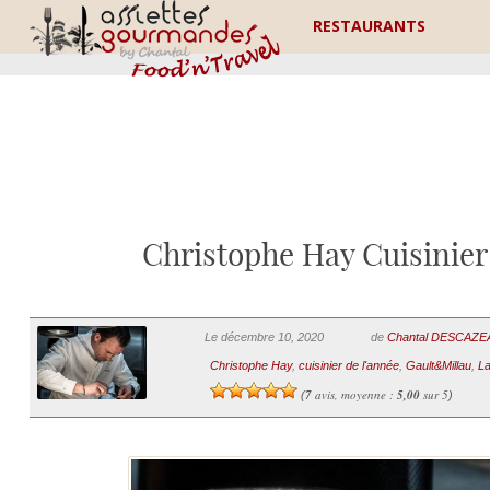
RESTAURANTS
Christophe Hay Cuisinier
Le décembre 10, 2020
de
Chantal DESCAZ
Christophe Hay
,
cuisinier de l'année
,
Gault&Millau
,
La
7
avis, moyenne :
5,00
sur 5
(
)