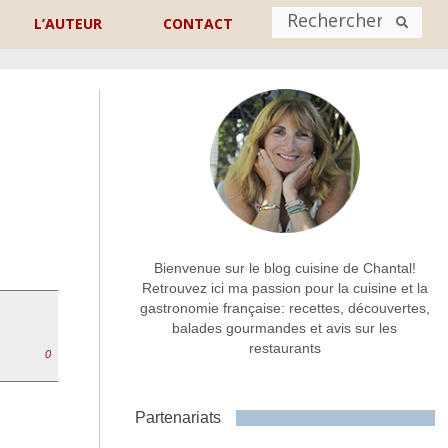
L’AUTEUR
CONTACT
Nom
*
rénom
Nom
Adresse de contact
*
Bienvenue sur le blog cuisine de Chantal!
Retrouvez ici ma passion pour la cuisine et la
gastronomie française: recettes, découvertes,
Commentaire ou message
*
balades gourmandes et avis sur les
restaurants
0
Partenariats