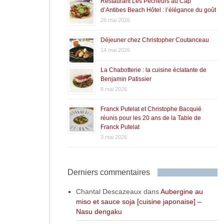
Restaurant Les Pêcheurs au Cap
d’Antibes Beach Hôtel : l’élégance du goût
26 mai 2026
Déjeuner chez Christopher Coutanceau
14 mai 2026
La Chabotterie : la cuisine éclatante de
Benjamin Patissier
8 mai 2026
Franck Putelat et Christophe Bacquié
réunis pour les 20 ans de la Table de
Franck Putelat
3 mai 2026
Derniers commentaires
Chantal Descazeaux
dans
Aubergine au
miso et sauce soja [cuisine japonaise] –
Nasu dengaku