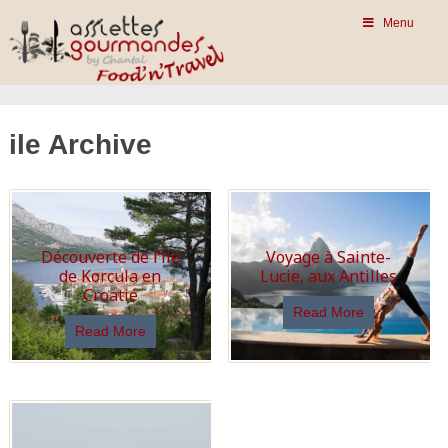
Menu
ile Archive
Découverte de l’île
Voyage à Sainte-
de Korcula en
Lucie, aux Antilles
Croatie
Read More
Read More