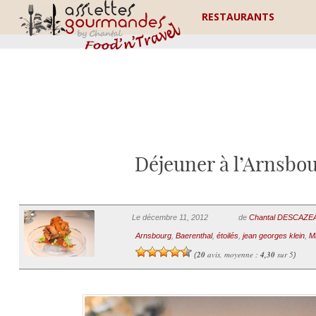
RESTAURANTS
Déjeuner à l’Arnsbou
Le décembre 11, 2012
de
Chantal DESCAZE
Arnsbourg
,
Baerenthal
,
étoilés
,
jean georges klein
,
Mi
20
avis, moyenne :
4,30
sur 5
(
)