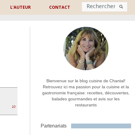
L’AUTEUR
CONTACT
Nom
*
rénom
Nom
Adresse de contact
*
Bienvenue sur le blog cuisine de Chantal!
Retrouvez ici ma passion pour la cuisine et la
gastronomie française: recettes, découvertes,
Commentaire ou message
*
balades gourmandes et avis sur les
restaurants
10
Partenariats