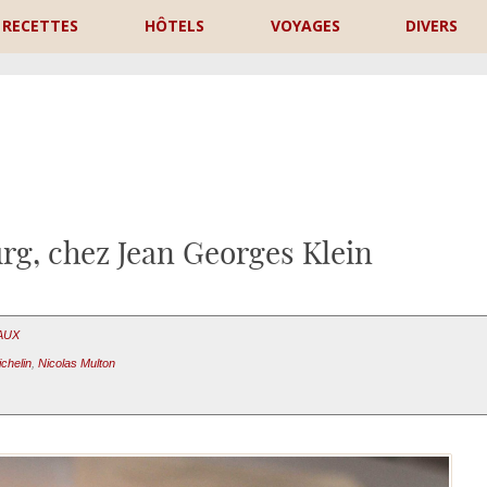
RECETTES
HÔTELS
VOYAGES
DIVERS
P
rg, chez Jean Georges Klein
AUX
chelin
,
Nicolas Multon