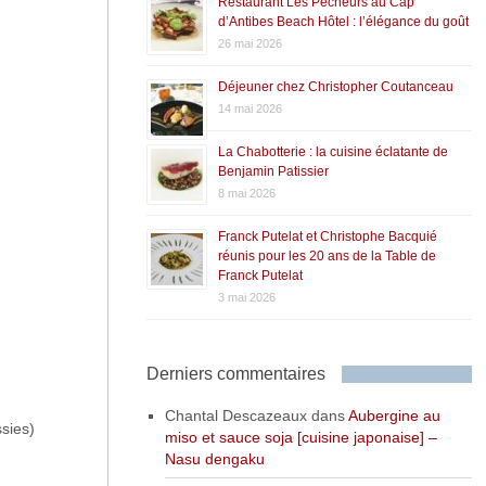
Restaurant Les Pêcheurs au Cap
d’Antibes Beach Hôtel : l’élégance du goût
26 mai 2026
Déjeuner chez Christopher Coutanceau
14 mai 2026
La Chabotterie : la cuisine éclatante de
Benjamin Patissier
8 mai 2026
Franck Putelat et Christophe Bacquié
réunis pour les 20 ans de la Table de
Franck Putelat
3 mai 2026
Derniers commentaires
Chantal Descazeaux
dans
Aubergine au
sies)
miso et sauce soja [cuisine japonaise] –
Nasu dengaku