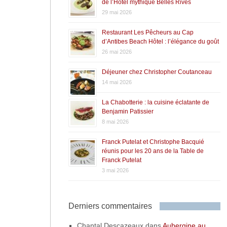
de l’Hôtel mythique Belles Rives
29 mai 2026
Restaurant Les Pêcheurs au Cap
d’Antibes Beach Hôtel : l’élégance du goût
26 mai 2026
Déjeuner chez Christopher Coutanceau
14 mai 2026
La Chabotterie : la cuisine éclatante de
Benjamin Patissier
8 mai 2026
Franck Putelat et Christophe Bacquié
réunis pour les 20 ans de la Table de
Franck Putelat
3 mai 2026
Derniers commentaires
Chantal Descazeaux
dans
Aubergine au