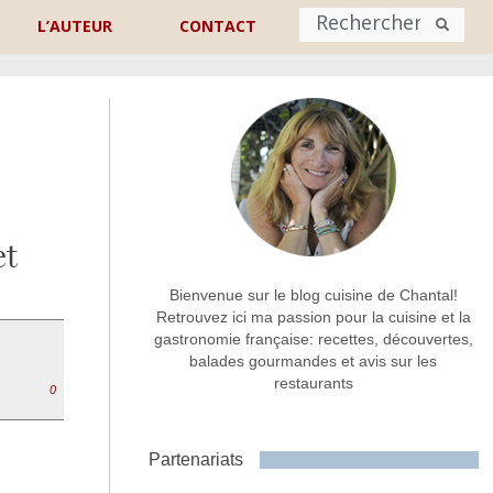
L’AUTEUR
CONTACT
Nom
*
rénom
Nom
et
Adresse de contact
*
Bienvenue sur le blog cuisine de Chantal!
Retrouvez ici ma passion pour la cuisine et la
gastronomie française: recettes, découvertes,
Commentaire ou message
*
balades gourmandes et avis sur les
restaurants
0
Partenariats