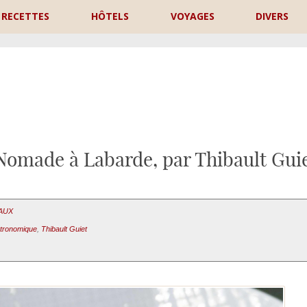
RECETTES
HÔTELS
VOYAGES
DIVERS
P
Nomade à Labarde, par Thibault Gui
EAUX
stronomique
,
Thibault Guiet