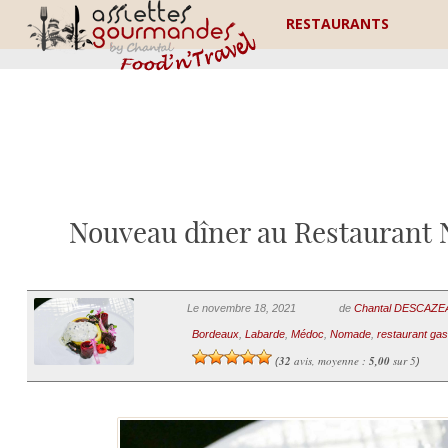
RESTAURANTS
Nouveau dîner au Restaurant 
Le novembre 18, 2021
de
Chantal DESCAZ
Bordeaux
,
Labarde
,
Médoc
,
Nomade
,
restaurant ga
32
avis, moyenne :
5,00
sur 5
(
)