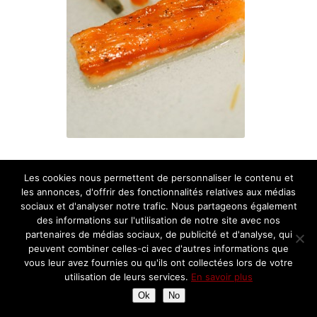
Truite de Savoie laquée aux épices douces, déclinaison de carottes
Les cookies nous permettent de personnaliser le contenu et
les annonces, d'offrir des fonctionnalités relatives aux médias
La texture du filet de truite est douce et fondante, quasiment
sociaux et d'analyser notre trafic. Nous partageons également
des informations sur l'utilisation de notre site avec nos
confite, une merveille. Des saveurs d’épices et d’orange sont en
partenaires de médias sociaux, de publicité et d'analyse, qui
harmonie avec la déclinaison de carottes, entière, en raviole, en
peuvent combiner celles-ci avec d'autres informations que
mousseline ou en fine lamelle présentée en rouleau. Très beau
vous leur avez fournies ou qu'ils ont collectées lors de votre
plat,visuel et gustatif.
utilisation de leurs services.
En savoir plus
Ok
No