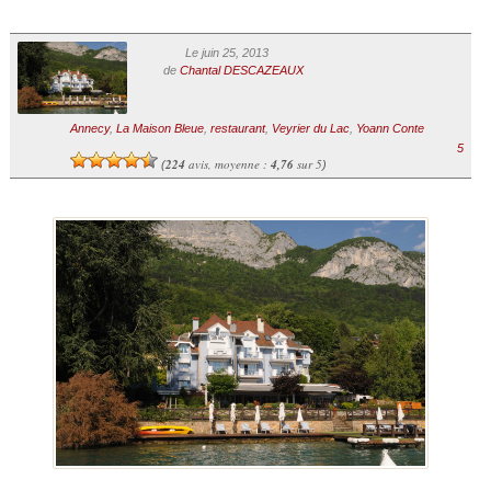
Le juin 25, 2013
de
Chantal DESCAZEAUX
Annecy
,
La Maison Bleue
,
restaurant
,
Veyrier du Lac
,
Yoann Conte
5
224
avis, moyenne :
4,76
sur 5
(
)