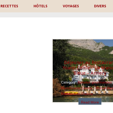
RECETTES
HÔTELS
VOYAGES
DIVERS
P
Déjeuner au Restaura
Yoann Conte – La Mais
Bleue – Annecy
Category:
Balades gourmandes
,
Restaurants Centre - Rhône Alp
Restaurants France
Read More