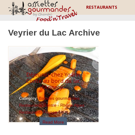
RESTAURANTS
Veyrier du Lac Archive
Déjeuner chez Yoann
Conte au bord du lac
d’Annecy…
Category:
Balades gourmandes
,
Restaurants Centre - Rhône Alpes
,
Restaurants France
Read More