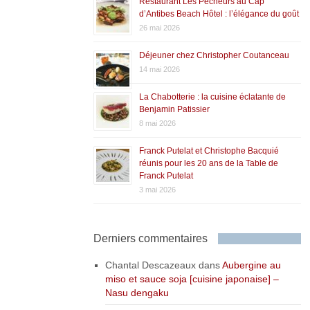
Restaurant Les Pêcheurs au Cap
d’Antibes Beach Hôtel : l’élégance du goût
26 mai 2026
Déjeuner chez Christopher Coutanceau
14 mai 2026
La Chabotterie : la cuisine éclatante de
Benjamin Patissier
8 mai 2026
Franck Putelat et Christophe Bacquié
réunis pour les 20 ans de la Table de
Franck Putelat
3 mai 2026
Derniers commentaires
Chantal Descazeaux
dans
Aubergine au
miso et sauce soja [cuisine japonaise] –
Nasu dengaku