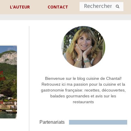
L’AUTEUR
CONTACT
Nom
*
rénom
Nom
Adresse de contact
*
nt
on
Bienvenue sur le blog cuisine de Chantal!
Retrouvez ici ma passion pour la cuisine et la
gastronomie française: recettes, découvertes,
Commentaire ou message
*
balades gourmandes et avis sur les
restaurants
es
,
Partenariats