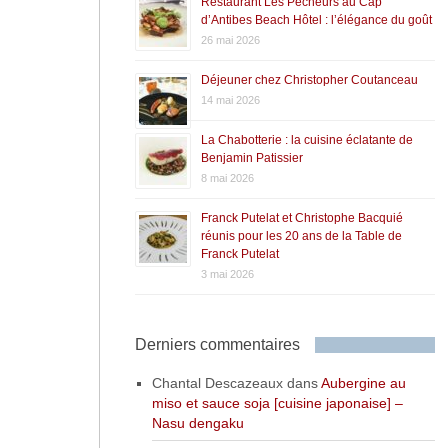
Restaurant Les Pêcheurs au Cap
d’Antibes Beach Hôtel : l’élégance du goût
26 mai 2026
Déjeuner chez Christopher Coutanceau
14 mai 2026
La Chabotterie : la cuisine éclatante de
Benjamin Patissier
8 mai 2026
Franck Putelat et Christophe Bacquié
réunis pour les 20 ans de la Table de
Franck Putelat
3 mai 2026
Derniers commentaires
Chantal Descazeaux
dans
Aubergine au
miso et sauce soja [cuisine japonaise] –
Nasu dengaku