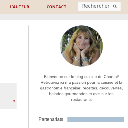
L’AUTEUR
CONTACT
Nom
*
rénom
Nom
Adresse de contact
*
Bienvenue sur le blog cuisine de Chantal!
Retrouvez ici ma passion pour la cuisine et la
gastronomie française: recettes, découvertes,
Commentaire ou message
*
balades gourmandes et avis sur les
restaurants
0
Partenariats