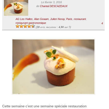
Le février 3, 2016
de
Chantal DESCAZEAUX
AG Les Halles
,
Alan Geaam
,
Julien Noray
,
Paris
,
restaurant
,
restaurant gastronomique
4
20
avis, moyenne :
4,80
sur 5
(
)
Cette semaine c’est une semaine spéciale restauration