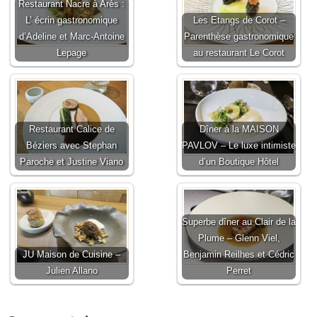
Restaurant Nacre à Arès :
L’ écrin gastronomique
Les Etangs de Corot –
d’Adeline et Marc-Antoine
Parenthèse gastronomique
Lepage
au restaurant Le Corot
Restaurant Calice de
Dîner à la MAISON
Béziers avec Stephan
PAVLOV – Le luxe intimiste
Paroche et Justine Viano
d’un Boutique Hôtel
Superbe dîner au Clair de la
Plume – Glenn Viel,
JU Maison de Cuisine –
Benjamin Reilhes et Cédric
Julien Allano
Perret