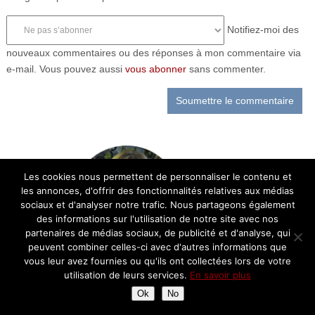
Notifiez-moi des
nouveaux commentaires ou des réponses à mon commentaire via
e-mail. Vous pouvez aussi
vous abonner
sans commenter.
Les cookies nous permettent de personnaliser le contenu et
les annonces, d'offrir des fonctionnalités relatives aux médias
sociaux et d'analyser notre trafic. Nous partageons également
des informations sur l'utilisation de notre site avec nos
partenaires de médias sociaux, de publicité et d'analyse, qui
peuvent combiner celles-ci avec d'autres informations que
vous leur avez fournies ou qu'ils ont collectées lors de votre
Bienvenue sur le blog cuisine de Chantal!
utilisation de leurs services.
En savoir plus
Retrouvez ici ma passion pour la cuisine et
Ok
No
la gastronomie française: recettes,
découvertes, balades gourmandes et avis