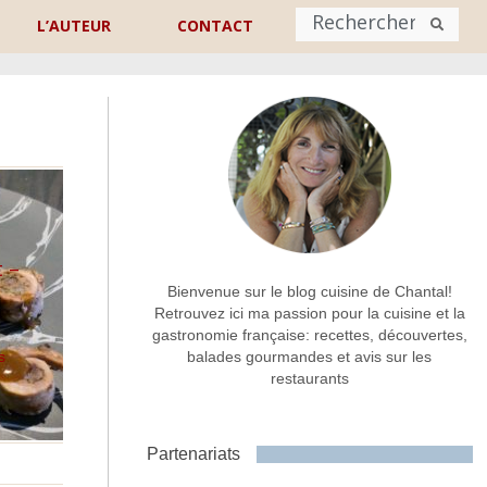
L’AUTEUR
CONTACT
Nom
*
rénom
Nom
Adresse de contact
*
 –
Bienvenue sur le blog cuisine de Chantal!
Retrouvez ici ma passion pour la cuisine et la
gastronomie française: recettes, découvertes,
Commentaire ou message
*
s
balades gourmandes et avis sur les
restaurants
Partenariats