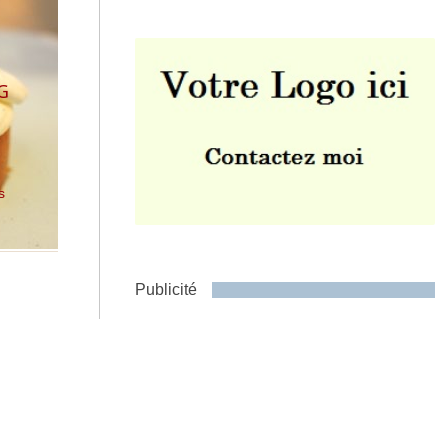
G
Envoyer
s
Publicité