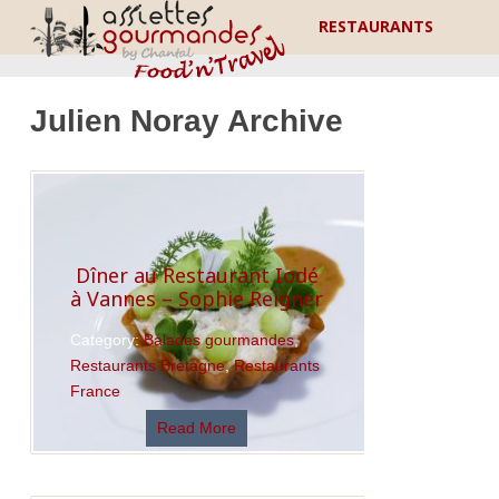
RESTAURANTS
Julien Noray Archive
Dîner au Restaurant Iodé
à Vannes – Sophie Reigner
Category:
Balades gourmandes
,
Restaurants Bretagne
,
Restaurants
France
Read More