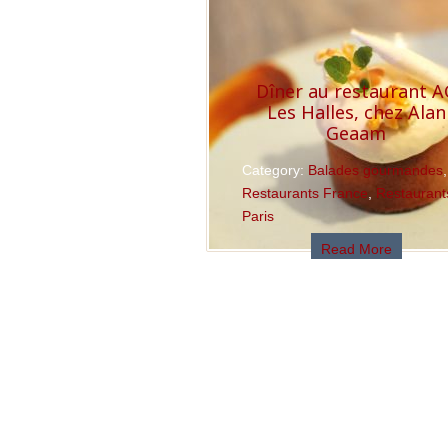
Dîner au restaurant A
Les Halles, chez Alan
Geaam
Category:
Balades gourmandes
,
Restaurants France
,
Restaurant
Paris
Read More