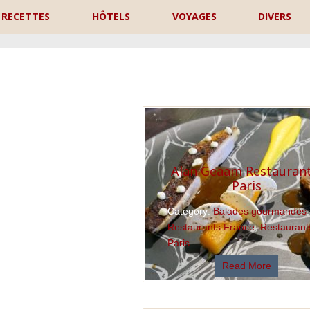
RECETTES
HÔTELS
VOYAGES
DIVERS
P
Alan Geaam Restaurant
Paris
Category:
Balades gourmandes
,
Restaurants France
,
Restaurant
Paris
Read More