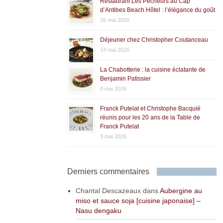
Restaurant Les Pêcheurs au Cap
d’Antibes Beach Hôtel : l’élégance du goût
26 mai 2026
Déjeuner chez Christopher Coutanceau
14 mai 2026
La Chabotterie : la cuisine éclatante de
Benjamin Patissier
8 mai 2026
Franck Putelat et Christophe Bacquié
réunis pour les 20 ans de la Table de
Franck Putelat
3 mai 2026
Derniers commentaires
Chantal Descazeaux
dans
Aubergine au
miso et sauce soja [cuisine japonaise] –
Nasu dengaku