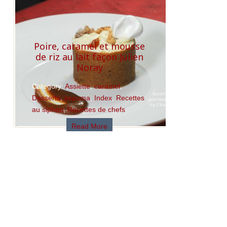
Poire, caramel et mousse
de riz au lait façon Julien
Noray
Category:
Assiette
,
caramel
,
Desserts
,
espuma
,
Index
,
Recettes
au siphon
,
Recettes de chefs
Read More