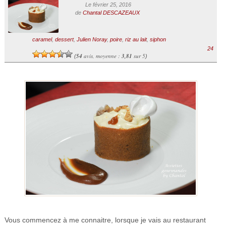
Le février 25, 2016
de
Chantal DESCAZEAUX
caramel
,
dessert
,
Julien Noray
,
poire
,
riz au lait
,
siphon
24
54
avis, moyenne :
3,81
sur 5
(
)
Vous commencez à me connaitre, lorsque je vais au restaurant