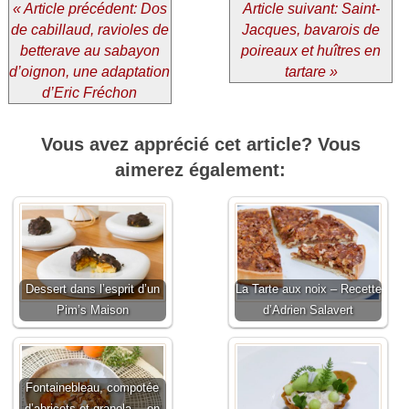
« Article précédent: Dos
Article suivant: Saint-
de cabillaud, ravioles de
Jacques, bavarois de
betterave au sabayon
poireaux et huîtres en
d’oignon, une adaptation
tartare »
d’Eric Fréchon
Vous avez apprécié cet article? Vous
aimerez également:
Dessert dans l’esprit d’un
La Tarte aux noix – Recette
Pim’s Maison
d’Adrien Salavert
Fontainebleau, compotée
d’abricots et granola… en