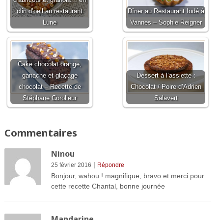
clin d’oeil au restaurant
Dîner au Restaurant Iodé à
Lune
Vannes – Sophie Reigner
Cake chocolat orange,
ganache et glaçage
Dessert à l’assiette :
chocolat – Recette de
Chocolat / Poire d’Adrien
Stéphane Corolleur
Salavert
Commentaires
Ninou
|
25 février 2016
Répondre
Bonjour, wahou ! magnifique, bravo et merci pour
cette recette Chantal, bonne journée
Mandarine