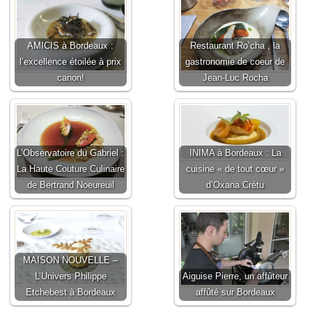
AMICIS à Bordeaux :
Restaurant Ro’cha , la
l’excellence étoilée à prix
gastronomie de coeur de
canon!
Jean-Luc Rocha
L’Observatoire du Gabriel :
INIMA à Bordeaux : La
La Haute Couture Culinaire
cuisine « de tout cœur »
de Bertrand Noeureuil
d’Oxana Crétu
MAISON NOUVELLE –
L’Univers Philippe
Aiguise Pierre, un affûteur
Etchebest à Bordeaux
affûté sur Bordeaux