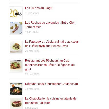
Les 20 ans du Blog !
11 juin 2026
Les Roches au Lavandou : Entre Ciel,
Terre et Mer
4 juin 2026
La Passagère : L’éclat culinaire au cœur
de l’Hôtel mythique Belles Rives
29 mai 2026
Restaurant Les Pêcheurs au Cap
d’Antibes Beach Hôtel : l’élégance du
goût
26 mai 2026
Déjeuner chez Christopher Coutanceau
14 mai 2026
La Chabotterie : la cuisine éclatante de
Benjamin Patissier
8 mai 2026