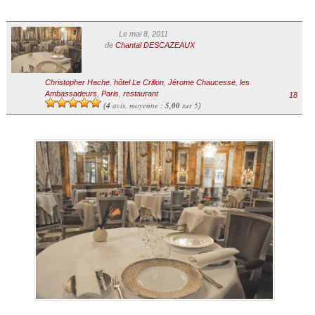
Le mai 8, 2011
de
Chantal DESCAZEAUX
Christopher Hache
,
hôtel Le Crillon
,
Jérome Chaucesse
,
les
Ambassadeurs
,
Paris
,
restaurant
18
4
avis, moyenne :
5,00
sur 5
(
)