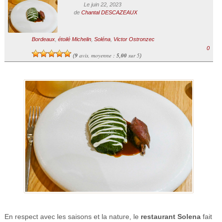
Le juin 22, 2023
de
Chantal DESCAZEAUX
Bordeaux
,
étoilé Michelin
,
Soléna
,
Victor Ostronzec
0
9
avis, moyenne :
5,00
sur 5
(
)
En respect avec les saisons et la nature, le
restaurant Solena
fait