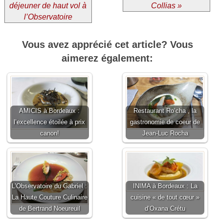
déjeuner de haut vol à
Collias »
l’Observatoire
Vous avez apprécié cet article? Vous
aimerez également:
AMICIS à Bordeaux :
Restaurant Ro’cha , la
l’excellence étoilée à prix
gastronomie de coeur de
canon!
Jean-Luc Rocha
L’Observatoire du Gabriel :
INIMA à Bordeaux : La
La Haute Couture Culinaire
cuisine « de tout cœur »
de Bertrand Noeureuil
d’Oxana Crétu