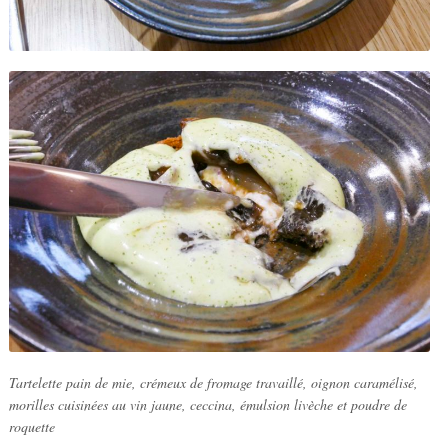
Tartelette pain de mie, crémeux de fromage travaillé, oignon caramélisé,
morilles cuisinées au vin jaune, ceccina, émulsion livèche et poudre de
roquette