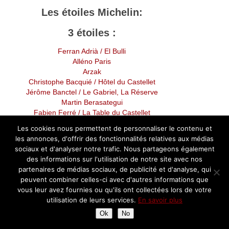
Les étoiles Michelin:
3 étoiles :
Ferran Adrià
/ El Bulli
Alléno Paris
Arzak
Christophe Bacquié
/ Hôtel du Castellet
Jérôme Banctel
/ Le Gabriel, La Réserve
Martin Berasategui
Fabien Ferré / La Table du Castellet
El Celler de Can Roca
Les cookies nous permettent de personnaliser le contenu et
Glenn Viel / Oustau de Baumanière
les annonces, d'offrir des fonctionnalités relatives aux médias
Alexandre Couillon
/ La Marine
sociaux et d'analyser notre trafic. Nous partageons également
Christopher Coutanceau
des informations sur l'utilisation de notre site avec nos
Franck Derouet
/
Clos des Sens
partenaires de médias sociaux, de publicité et d'analyse, qui
Arnaud Donckele
/
La Vague d’O
r
peuvent combiner celles-ci avec d'autres informations que
Dimitri Droisneau
/
La Villa Madie
vous leur avez fournies ou qu'ils ont collectées lors de votre
Eric Frechon
/ Epicure
utilisation de leurs services.
En savoir plus
Pierre Gagnaire
Ok
No
Gilles Goujon
/
L’Auberge du Vieux Puits
Kei