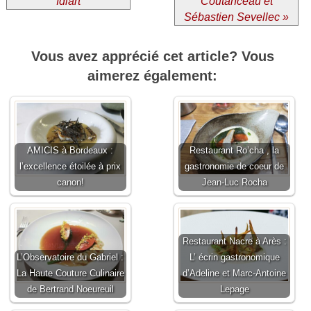
Idiart
Coutanceau et
Sébastien Sevellec »
Vous avez apprécié cet article? Vous
aimerez également:
AMICIS à Bordeaux :
Restaurant Ro’cha , la
l’excellence étoilée à prix
gastronomie de coeur de
canon!
Jean-Luc Rocha
Restaurant Nacre à Arès :
L’Observatoire du Gabriel :
L’ écrin gastronomique
La Haute Couture Culinaire
d’Adeline et Marc-Antoine
de Bertrand Noeureuil
Lepage