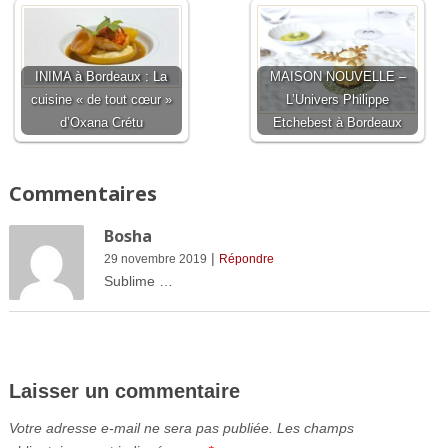
INIMA à Bordeaux : La
MAISON NOUVELLE –
cuisine « de tout cœur »
L’Univers Philippe
d’Oxana Crétu
Etchebest à Bordeaux
Commentaires
Bosha
|
29 novembre 2019
Répondre
Sublime …
Laisser un commentaire
Votre adresse e-mail ne sera pas publiée.
Les champs