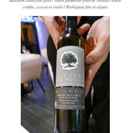
Macaron cassis foie gras / Tuiles parmesan foies de volaille /Truite
confite, avocat et oxalis / Barbajuan féta et algues