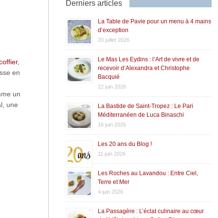
Derniers articles
La Table de Pavie pour un menu à 4 mains
d’exception
20 juillet 2026
Le Mas Les Eydins : l’Art de vivre et de
coffier
,
recevoir d’Alexandra et Christophe
isse en
Bacquié
22 juin 2026
omme un
l, une
La Bastide de Saint-Tropez : Le Pari
Méditerranéen de Luca Binaschi
16 juin 2026
Les 20 ans du Blog !
11 juin 2026
Les Roches au Lavandou : Entre Ciel,
Terre et Mer
4 juin 2026
La Passagère : L’éclat culinaire au cœur