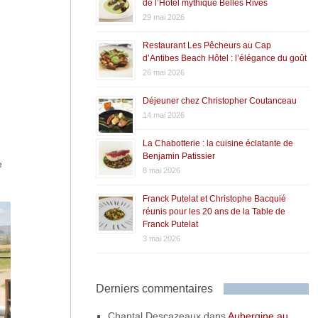
de l’Hôtel mythique Belles Rives
29 mai 2026
Restaurant Les Pêcheurs au Cap
d’Antibes Beach Hôtel : l’élégance du goût
26 mai 2026
Déjeuner chez Christopher Coutanceau
14 mai 2026
La Chabotterie : la cuisine éclatante de
Benjamin Patissier
e
8 mai 2026
Franck Putelat et Christophe Bacquié
réunis pour les 20 ans de la Table de
Franck Putelat
3 mai 2026
Derniers commentaires
Chantal Descazeaux
dans
Aubergine au