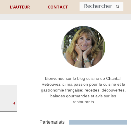
L’AUTEUR
CONTACT
Nom
*
rénom
Nom
Adresse de contact
*
Bienvenue sur le blog cuisine de Chantal!
Retrouvez ici ma passion pour la cuisine et la
gastronomie française: recettes, découvertes,
Commentaire ou message
*
balades gourmandes et avis sur les
restaurants
4
Partenariats