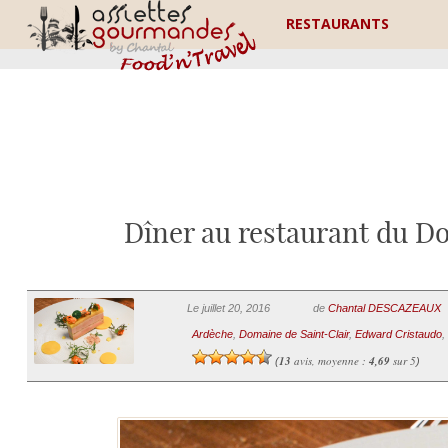
RESTAURANTS
Dîner au restaurant du D
Le juillet 20, 2016
de
Chantal DESCAZEAUX
Ardèche
,
Domaine de Saint-Clair
,
Edward Cristaudo
,
13
avis, moyenne :
4,69
sur 5
(
)