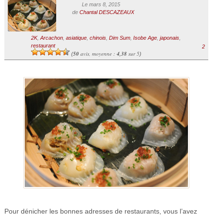
Le mars 8, 2015
de
Chantal DESCAZEAUX
2K
,
Arcachon
,
asiatique
,
chinois
,
Dim Sum
,
Isobe Age
,
japonais
,
restaurant
2
50
avis, moyenne :
4,38
sur 5
(
)
Pour dénicher les bonnes adresses de restaurants, vous l’avez