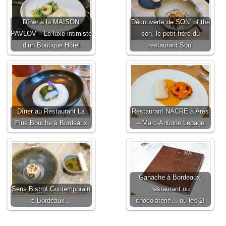
Dîner à la MAISON
Découverte de SON’ of the
PAVLOV – Le luxe intimiste
son, le petit frère du
d’un Boutique Hôtel
restaurant Son’
Dîner au Restaurant La
Restaurant NACRE à Arès
Fine Bouche à Bordeaux
– Marc-Antoine Lepage
Ganache à Bordeaux,
Sens Bistrot Contemporain
restaurant ou
à Bordeaux…
chocolaterie… ou les 2!