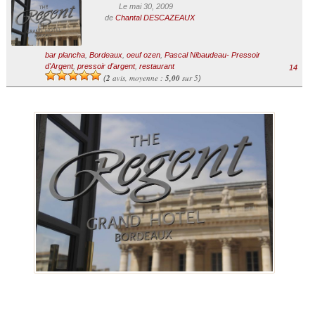
Le mai 30, 2009
de
Chantal DESCAZEAUX
bar plancha
,
Bordeaux
,
oeuf ozen
,
Pascal Nibaudeau- Pressoir
d'Argent
,
pressoir d'argent
,
restaurant
14
2
avis, moyenne :
5,00
sur 5
(
)