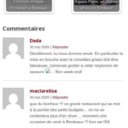
L’Univers Philippe
Aiguise Pierre, un affûteur
Etchebest à Bordeaux
affûté sur Bordeaux
Commentaires
Dada
|
30 mai 2009
Répondre
Décidément, tu nous donnes envie. En particulier la
mise en bouche avec le crevettes grises doit être
fabuleuse, j’aimerais goûter à cette ‘explosion de
saveurs’
… Bon week end!
maclarelisa
|
30 mai 2009
Répondre
que du bonheur !!! ce grand restaurant qui se met
à la portée des petits budgets… on ne se
contentera plus d’en rêver… vivement une
occasion de venir à Bordeaux !!! bon we ISA