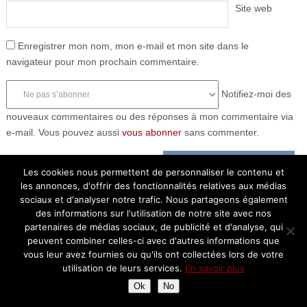
Site web
Enregistrer mon nom, mon e-mail et mon site dans le
navigateur pour mon prochain commentaire.
Notifiez-moi des
nouveaux commentaires ou des réponses à mon commentaire via
e-mail. Vous pouvez aussi
vous abonner
sans commenter.
Les cookies nous permettent de personnaliser le contenu et
les annonces, d'offrir des fonctionnalités relatives aux médias
sociaux et d'analyser notre trafic. Nous partageons également
des informations sur l'utilisation de notre site avec nos
partenaires de médias sociaux, de publicité et d'analyse, qui
peuvent combiner celles-ci avec d'autres informations que
vous leur avez fournies ou qu'ils ont collectées lors de votre
utilisation de leurs services.
En savoir plus
Ok
No