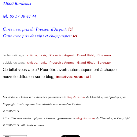
33000 Bordeaux
tél: 05 57 30 44 44
Carte avec prix du Pressoir d’Argent:
ici
Carte avec prix des vins et champagnes:
ici
technorati tags:
critique,
avis,
Pressoir d’Argent,
Grand Hôtel,
Bordeaux
del.icio.us tags:
critique,
avis,
Pressoir d’Argent,
Grand Hôtel,
Bordeaux
Ce billet vous a plu? Pour être averti automatiquement à chaque
nouvelle diffusion sur le blog,
inscrivez vous ici !
Les Textes et Photos sur « Assiettes gourmandes le
blog de cuisine
de Chantal », sont protégés par
Copyright. Toute reproduction interdite sans accord de l’auteur.
© 2006-2011 .
All writing and photography on « Assiettes gourmandes le
blog de cuisine
de Chantal », is Copyright
© 2006-2011. All rights reserved.