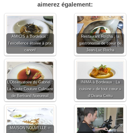
aimerez également:
AMICIS à Bordeaux :
Restaurant Ro’cha , la
l’excellence étoilée à prix
gastronomie de coeur de
canon!
Jean-Luc Rocha
L’Observatoire du Gabriel :
INIMA à Bordeaux : La
La Haute Couture Culinaire
cuisine « de tout cœur »
de Bertrand Noeureuil
d’Oxana Crétu
MAISON NOUVELLE –