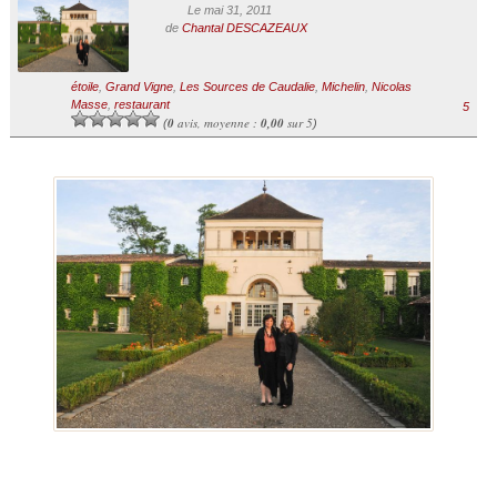
Le mai 31, 2011
de
Chantal DESCAZEAUX
étoile
,
Grand Vigne
,
Les Sources de Caudalie
,
Michelin
,
Nicolas
Masse
,
restaurant
5
0
avis, moyenne :
0,00
sur 5
(
)