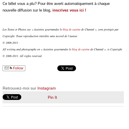
Ce billet vous a plu? Pour être averti automatiquement à chaque
nouvelle diffusion sur le blog,
inscrivez vous ici !
Les Textes et Photos sur « Assiettes gourmandes le
blog de cuisine
de Chantal », sont protégés par
Copyright. Toute reproduction interdite sans accord de l’auteur.
© 2006-2011 .
All writing and photography on « Assiettes gourmandes le
blog de cuisine
de Chantal », is Copyright
© 2006-2011. All rights reserved.
Follow
Retrouvez-moi sur
Instagram
Pin It