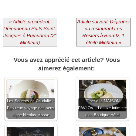
« Article précédent:
Article suivant: Déjeuner
Déjeuner au Puits Saint-
au restaurant Les
Jacques à Pujaudran (2*
Rosiers à Biarritz, 1
Michelin)
étoile Michelin »
Vous avez apprécié cet article? Vous
aimerez également:
Les Sources de Caudalie –
Dîner à la MAISON
Fabuleux voyage des sens
PAVLOV – Le luxe intimiste
signé Nicolas Masse
d’un Boutique Hôtel