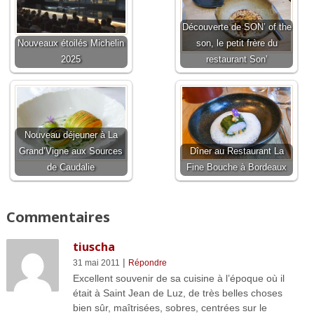
Découverte de SON’ of the
Nouveaux étoilés Michelin
son, le petit frère du
2025
restaurant Son’
Nouveau déjeuner à La
Grand’Vigne aux Sources
Dîner au Restaurant La
de Caudalie
Fine Bouche à Bordeaux
Commentaires
tiuscha
|
31 mai 2011
Répondre
Excellent souvenir de sa cuisine à l’époque où il
était à Saint Jean de Luz, de très belles choses
bien sûr, maîtrisées, sobres, centrées sur le