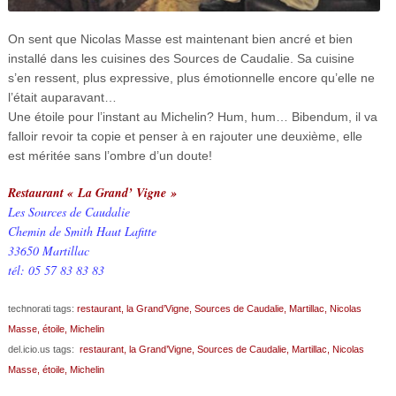
On sent que Nicolas Masse est maintenant bien ancré et bien
installé dans les cuisines des Sources de Caudalie. Sa cuisine
s’en ressent, plus expressive, plus émotionnelle encore qu’elle ne
l’était auparavant…
Une étoile pour l’instant au Michelin? Hum, hum… Bibendum, il va
falloir revoir ta copie et penser à en rajouter une deuxième, elle
est méritée sans l’ombre d’un doute!
Restaurant « La Grand’ Vigne »
Les Sources de Caudalie
Chemin de Smith Haut Lafitte
33650 Martillac
tél: 05 57 83 83 83
technorati tags:
restaurant,
la Grand’Vigne,
Sources de Caudalie,
Martillac,
Nicolas
Masse,
étoile,
Michelin
del.icio.us tags:
restaurant,
la Grand’Vigne,
Sources de Caudalie,
Martillac,
Nicolas
Masse,
étoile,
Michelin