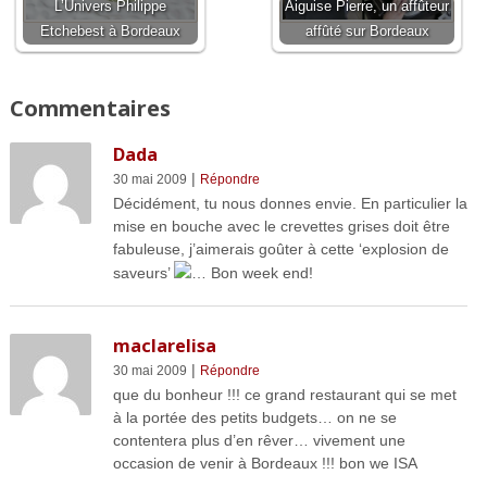
L’Univers Philippe
Aiguise Pierre, un affûteur
Etchebest à Bordeaux
affûté sur Bordeaux
Commentaires
Dada
|
30 mai 2009
Répondre
Décidément, tu nous donnes envie. En particulier la
mise en bouche avec le crevettes grises doit être
fabuleuse, j’aimerais goûter à cette ‘explosion de
saveurs’
… Bon week end!
maclarelisa
|
30 mai 2009
Répondre
que du bonheur !!! ce grand restaurant qui se met
à la portée des petits budgets… on ne se
contentera plus d’en rêver… vivement une
occasion de venir à Bordeaux !!! bon we ISA