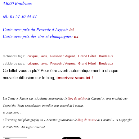
33000 Bordeaux
tél: 05 57 30 44 44
Carte avec prix du Pressoir d’Argent:
ici
Carte avec prix des vins et champagnes:
ici
technorati tags:
critique,
avis,
Pressoir d’Argent,
Grand Hôtel,
Bordeaux
del.icio.us tags:
critique,
avis,
Pressoir d’Argent,
Grand Hôtel,
Bordeaux
Ce billet vous a plu? Pour être averti automatiquement à chaque
nouvelle diffusion sur le blog,
inscrivez vous ici !
Les Textes et Photos sur « Assiettes gourmandes le
blog de cuisine
de Chantal », sont protégés par
Copyright. Toute reproduction interdite sans accord de l’auteur.
© 2006-2011 .
All writing and photography on « Assiettes gourmandes le
blog de cuisine
de Chantal », is Copyright
© 2006-2011. All rights reserved.