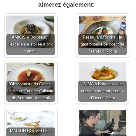
aimerez également:
AMICIS à Bordeaux :
Restaurant Ro’cha , la
l’excellence étoilée à prix
gastronomie de coeur de
canon!
Jean-Luc Rocha
L’Observatoire du Gabriel :
INIMA à Bordeaux : La
La Haute Couture Culinaire
cuisine « de tout cœur »
de Bertrand Noeureuil
d’Oxana Crétu
MAISON NOUVELLE –