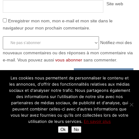
Site web
Enregistrer mon nom, mon e-mail et mon site dans le
navigateur pour mon prochain commentaire.
Notifiez-moi des
nouveaux commentaires ou des réponses à mon commentaire via
e-mail. Vous pouvez aussi
vous abonner
sans commenter.
Les cookies nous permettent de personnaliser le contenu et
les annonces, d'offrir des fonctionnalités relatives aux médias
sociaux et d'analyser notre trafic. Nous partageons également
des informations sur l'utilisation de notre site avec nos
partenaires de médias sociaux, de publicité et d'analyse, qui
peuvent combiner celles-ci avec d'autres informations que
vous leur avez fournies ou qu'ils ont collectées lors de votre
utilisation de leurs services.
En savoir plus
Ok
No