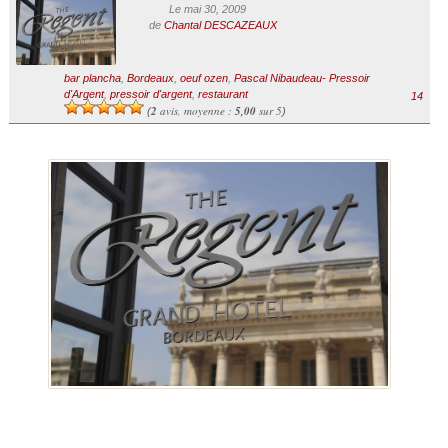
Le mai 30, 2009
de
Chantal DESCAZEAUX
bar plancha
,
Bordeaux
,
oeuf ozen
,
Pascal Nibaudeau- Pressoir
d'Argent
,
pressoir d'argent
,
restaurant
14
2
avis, moyenne :
5,00
sur 5
(
)