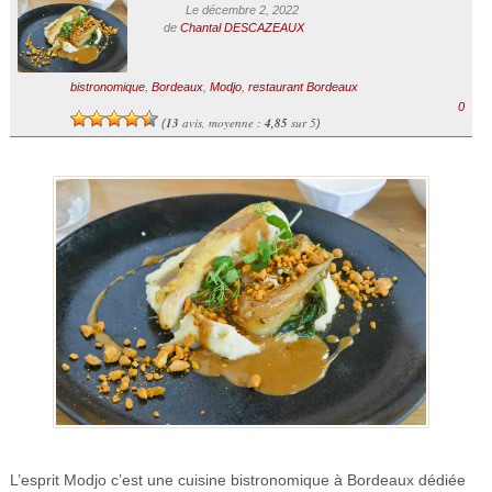
Le décembre 2, 2022
de
Chantal DESCAZEAUX
bistronomique
,
Bordeaux
,
Modjo
,
restaurant Bordeaux
0
13
avis, moyenne :
4,85
sur 5
(
)
L’esprit Modjo c’est une cuisine bistronomique à Bordeaux dédiée