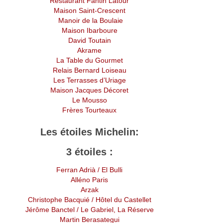
Restaurant Fantin Latour
Maison Saint-Crescent
Manoir de la Boulaie
Maison Ibarboure
David Toutain
Akrame
La Table du Gourmet
Relais Bernard Loiseau
Les Terrasses d’Uriage
Maison Jacques Décoret
Le Mousso
Frères Tourteaux
Les étoiles Michelin:
3 étoiles :
Ferran Adrià
/ El Bulli
Alléno Paris
Arzak
Christophe Bacquié
/ Hôtel du Castellet
Jérôme Banctel
/ Le Gabriel, La Réserve
Martin Berasategui