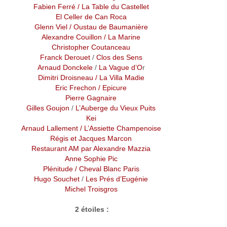
Fabien Ferré / La Table du Castellet
El Celler de Can Roca
Glenn Viel / Oustau de Baumanière
Alexandre Couillon
/ La Marine
Christopher Coutanceau
Franck Derouet
/
Clos des Sens
Arnaud Donckele
/
La Vague d’O
r
Dimitri Droisneau
/
La Villa Madie
Eric Frechon
/ Epicure
Pierre Gagnaire
Gilles Goujon
/
L’Auberge du Vieux Puits
Kei
Arnaud Lallement
/ L’Assiette Champenoise
Régis et Jacques Marcon
Restaurant AM par Alexandre Mazzia
Anne Sophie Pic
Plénitude / Cheval Blanc Paris
Hugo Souchet
/
Les Prés d’Eugénie
Michel Troisgros
2 étoiles :