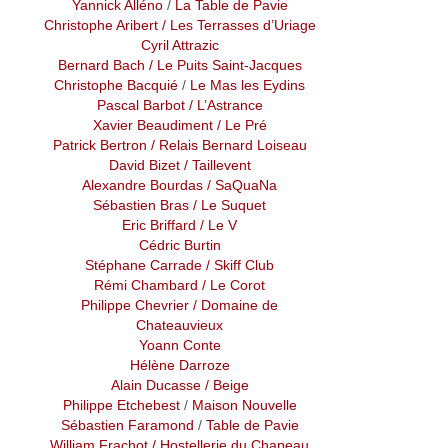
Yannick Alléno
/
La Table de Pavie
Christophe Aribert
/ Les Terrasses d’Uriage
Cyril Attrazic
Bernard Bach
/ Le Puits Saint-Jacques
Christophe Bacquié
/
Le Mas les Eydins
Pascal Barbot
/ L’Astrance
Xavier Beaudiment
/ Le Pré
Patrick Bertron
/ Relais Bernard Loiseau
David Bizet
/ Taillevent
Alexandre Bourdas
/ SaQuaNa
Sébastien Bras
/ Le Suquet
Eric Briffard
/ Le V
Cédric Burtin
Stéphane Carrade
/ Skiff Club
Rémi Chambard
/
Le Corot
Philippe Chevrier
/ Domaine de
Chateauvieux
Yoann Conte
Hélène Darroze
Alain Ducasse
/ Beige
Philippe Etchebest
/
Maison Nouvelle
Sébastien Faramond
/
Table de Pavie
William Frachot
/ Hostellerie du Chapeau