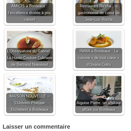
AMICIS à Bordeaux :
Restaurant Ro’cha , la
l’excellence étoilée à prix
gastronomie de coeur de
canon!
Jean-Luc Rocha
L’Observatoire du Gabriel :
INIMA à Bordeaux : La
La Haute Couture Culinaire
cuisine « de tout cœur »
de Bertrand Noeureuil
d’Oxana Crétu
MAISON NOUVELLE –
L’Univers Philippe
Aiguise Pierre, un affûteur
Etchebest à Bordeaux
affûté sur Bordeaux
Laisser un commentaire