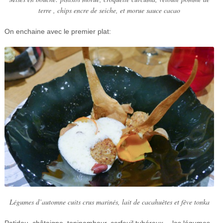
terre , chips encre de seiche, et morue sauce cacao
On enchaine avec le premier plat:
Légumes d’automne cuits crus marinés, lait de cacahuètes et fève tonka
Patidou, châtaigne, topinambour, cerfeuil tubéreux… les légumes