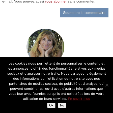
e-mail. Vous pouvez aussi
vous abonner
sans commenter.
Les cookies nous permettent de personnaliser le contenu et
les annonces, d'offrir des fonctionnalités relatives aux médias
sociaux et d'analyser notre trafic. Nous partageons également
Bienvenue sur le blog cuisine de Chantal!
des informations sur l'utilisation de notre site avec nos
Retrouvez ici ma passion pour la cuisine et
partenaires de médias sociaux, de publicité et d'analyse, qui
la gastronomie française: recettes,
peuvent combiner celles-ci avec d'autres informations que
découvertes, balades gourmandes et avis
vous leur avez fournies ou qu'ils ont collectées lors de votre
sur les restaurants
utilisation de leurs services.
En savoir plus
Ok
No
Partenariats