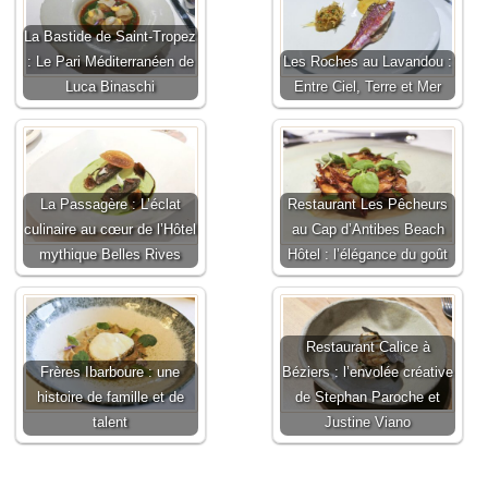
La Bastide de Saint-Tropez
: Le Pari Méditerranéen de
Les Roches au Lavandou :
Luca Binaschi
Entre Ciel, Terre et Mer
La Passagère : L’éclat
Restaurant Les Pêcheurs
culinaire au cœur de l’Hôtel
au Cap d’Antibes Beach
mythique Belles Rives
Hôtel : l’élégance du goût
Restaurant Calice à
Frères Ibarboure : une
Béziers : l’envolée créative
histoire de famille et de
de Stephan Paroche et
talent
Justine Viano