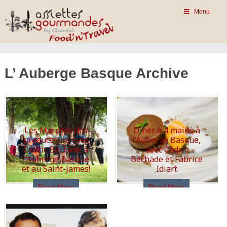
Menu
L’ Auberge Basque Archive
Les Marchés des
Dîner à 4 mains à
producteurs avec
l’Auberge Basque,
Cédric Béchade à
avec Cédric
l’Auberge Basque
Béchade et Fabrice
et au Saint-James!
Idiart
Read More
Read More