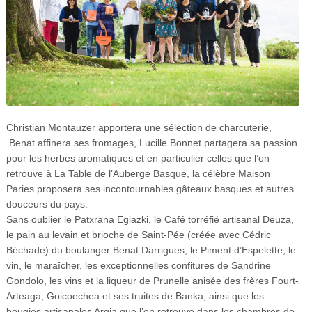
Christian Montauzer apportera une sélection de charcuterie,
Benat affinera ses fromages, Lucille Bonnet partagera sa passion
pour les herbes aromatiques et en particulier celles que l’on
retrouve à La Table de l’Auberge Basque, la célèbre Maison
Paries proposera ses incontournables gâteaux basques et autres
douceurs du pays.
Sans oublier le Patxrana Egiazki, le Café torréfié artisanal Deuza,
le pain au levain et brioche de Saint-Pée (créée avec Cédric
Béchade) du boulanger Benat Darrigues, le Piment d’Espelette, le
vin, le maraîcher, les exceptionnelles confitures de Sandrine
Gondolo, les vins et la liqueur de Prunelle anisée des frères Fourt-
Arteaga, Goicoechea et ses truites de Banka, ainsi que les
bougies artisanales Argia que l’on retrouve dans les chambres de