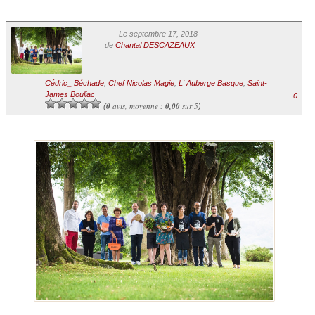
Le septembre 17, 2018
de
Chantal DESCAZEAUX
Cédric_ Béchade
,
Chef Nicolas Magie
,
L' Auberge Basque
,
Saint-
James Bouliac
0
0
avis, moyenne :
0,00
sur 5
(
)