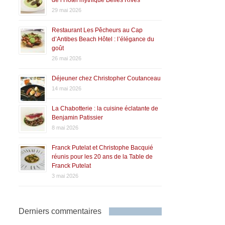
de l’Hôtel mythique Belles Rives
29 mai 2026
Restaurant Les Pêcheurs au Cap
d’Antibes Beach Hôtel : l’élégance du
goût
26 mai 2026
Déjeuner chez Christopher Coutanceau
14 mai 2026
La Chabotterie : la cuisine éclatante de
Benjamin Patissier
8 mai 2026
Franck Putelat et Christophe Bacquié
réunis pour les 20 ans de la Table de
Franck Putelat
3 mai 2026
Derniers commentaires