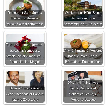
Restaurant Saint-James
Week-end à l’Hôtel Saint-
Bouliac: un déjeuner
James avec vue
toujours aussi performant
panoramique sur Bordeaux
Turbot rôti, crème fermière
au caviar, samoussa
Dîner à 4 mains à l’Auberge
betterave/Saint-Jacques…
Basque, avec Cédric
Merci Nicolas Magie!
Béchade et Fabrice Idiart
Dîner à 4 mains avec
Dîner à 4 mains avec
Cédric Béchade et
Cédric Béchade et Fabrice
Sébastien Gravé, à
Idiart le 20 octobre
l’Auberge Basque