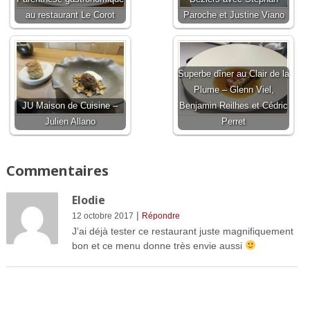
au restaurant Le Corot
Paroche et Justine Viano
Superbe dîner au Clair de la
Plume – Glenn Viel,
JU Maison de Cuisine –
Benjamin Reilhes et Cédric
Julien Allano
Perret
Commentaires
Elodie
|
12 octobre 2017
Répondre
J’ai déjà tester ce restaurant juste magnifiquement
bon et ce menu donne très envie aussi