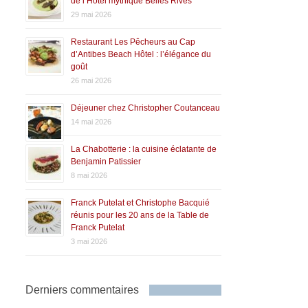
de l’Hôtel mythique Belles Rives
29 mai 2026
Restaurant Les Pêcheurs au Cap
d’Antibes Beach Hôtel : l’élégance du
goût
26 mai 2026
Déjeuner chez Christopher Coutanceau
14 mai 2026
La Chabotterie : la cuisine éclatante de
Benjamin Patissier
8 mai 2026
Franck Putelat et Christophe Bacquié
réunis pour les 20 ans de la Table de
Franck Putelat
3 mai 2026
Derniers commentaires