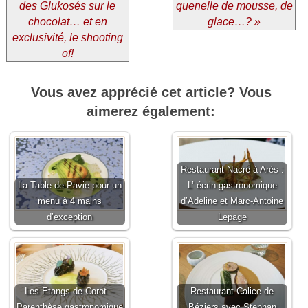
des Glukosés sur le
quenelle de mousse, de
chocolat… et en
glace…? »
exclusivité, le shooting
of!
Vous avez apprécié cet article? Vous
aimerez également:
Restaurant Nacre à Arès :
La Table de Pavie pour un
L’ écrin gastronomique
menu à 4 mains
d’Adeline et Marc-Antoine
d’exception
Lepage
Les Etangs de Corot –
Restaurant Calice de
Parenthèse gastronomique
Béziers avec Stephan