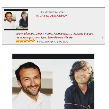
Le octobre 12, 2017
de
Chantal DESCAZEAUX
cédric Béchade
,
Dîner 4 mains
,
Fabrice Idiart
,
L' Auberge Basque
,
restaurant gastronomique
,
Saint-Pée-sur-Nivelle
1
3
avis, moyenne :
5,00
sur 5
(
)