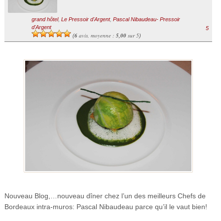
grand hôtel
,
Le Pressoir d'Argent
,
Pascal Nibaudeau- Pressoir
d'Argent
5
6
avis, moyenne :
5,00
sur 5
(
)
Nouveau Blog,…nouveau dîner chez l’un des meilleurs Chefs de
Bordeaux intra-muros: Pascal Nibaudeau parce qu’il le vaut bien!