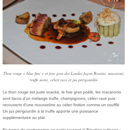
Thon rouge « blue fine » et foie gras des Landes façon Rossini, macaroni,
truffe noire, céleri rave et jus périgourdin
Le thon rouge est juste snacké, le foie gras poêlé, les macaronis
sont farcis d’un mélange truffe, champignons, céleri rave puis
recouverts d’une mousseline au céleri finition comme un soufflé.
Un jus périgourdin à la truffe apporte une puissance
supplémentaire au plat.
En terme de gastronomie on parle souvent d ‘Emotion culinaire :