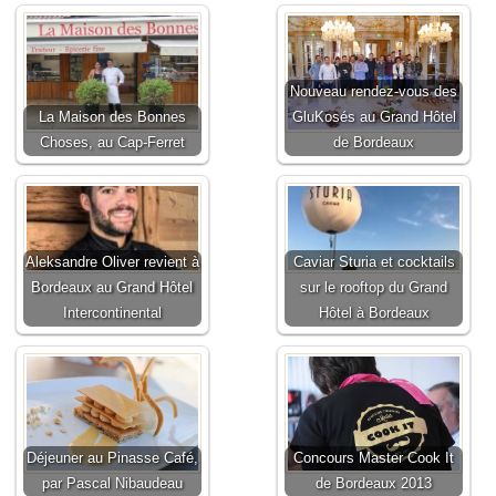
Nouveau rendez-vous des
La Maison des Bonnes
GluKosés au Grand Hôtel
Choses, au Cap-Ferret
de Bordeaux
Aleksandre Oliver revient à
Caviar Sturia et cocktails
Bordeaux au Grand Hôtel
sur le rooftop du Grand
Intercontinental
Hôtel à Bordeaux
Déjeuner au Pinasse Café,
Concours Master Cook It
par Pascal Nibaudeau
de Bordeaux 2013